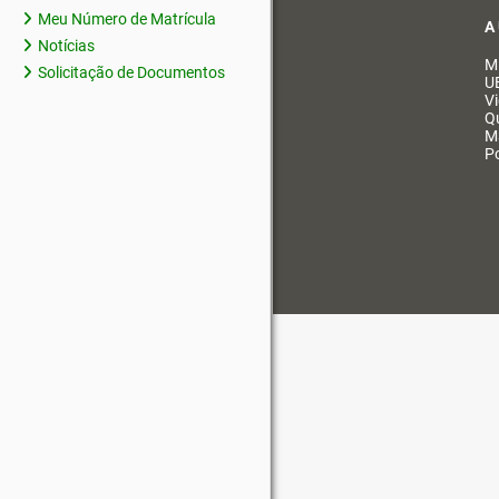
Meu Número de Matrícula
A
Notícias
M
Solicitação de Documentos
U
V
Q
M
Po