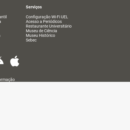
Serviços
ntil
Configuração Wi-Fi UEL
a
Acesso a Periódicos
Restaurante Universitário
Museu de Ciência
a
Museu Histórico
Sebec
formação
@