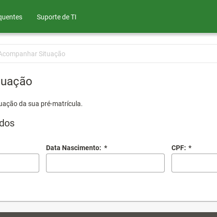
quentes
Suporte de TI
Acompanhar Situação
tuação
uação da sua pré-matrícula.
dos
Data Nascimento:
*
CPF:
*