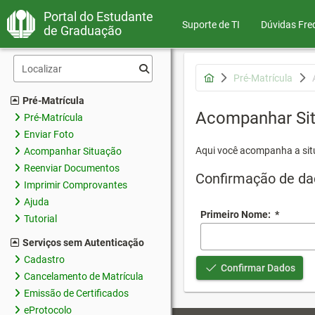
Portal do Estudante
Suporte de TI
Dúvidas Fre
de Graduação
Pré-Matrícula
Pré-Matrícula
Acompanhar Si
Pré-Matrícula
Enviar Foto
Aqui você acompanha a sit
Acompanhar Situação
Reenviar Documentos
Confirmação de da
Imprimir Comprovantes
Ajuda
Primeiro Nome:
*
Tutorial
Serviços sem Autenticação
Cadastro
Confirmar Dados
Cancelamento de Matrícula
Emissão de Certificados
eProtocolo