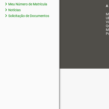
Meu Número de Matrícula
A
Notícias
M
Solicitação de Documentos
U
V
Q
M
Po