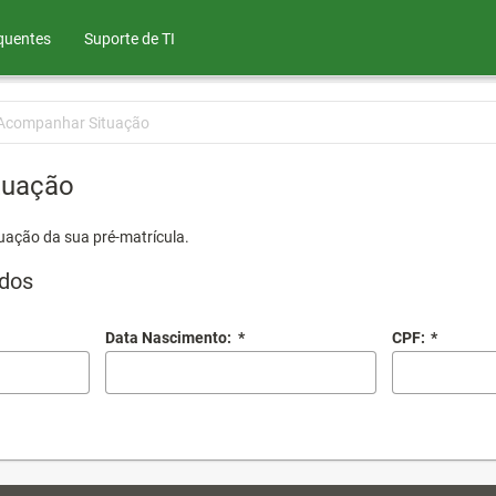
quentes
Suporte de TI
Acompanhar Situação
tuação
uação da sua pré-matrícula.
dos
Data Nascimento:
*
CPF:
*