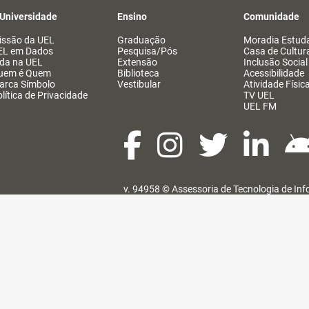
 Universidade
Ensino
Comunidade
issão da UEL
Graduação
Moradia Estuda
EL em Dados
Pesquisa/Pós
Casa de Cultur
ida na UEL
Extensão
Inclusão Social
uem é Quem
Biblioteca
Acessibilidade
arca Símbolo
Vestibular
Atividade Físic
lítica de Privacidade
TV UEL
UEL FM
v. 94958 ©
Assessoria de Tecnologia de In