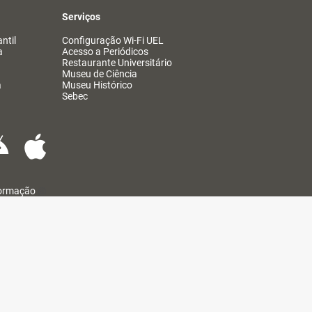
Serviços
ntil
Configuração Wi-Fi UEL
a
Acesso a Periódicos
Restaurante Universitário
Museu de Ciência
a
Museu Histórico
Sebec
formação
@