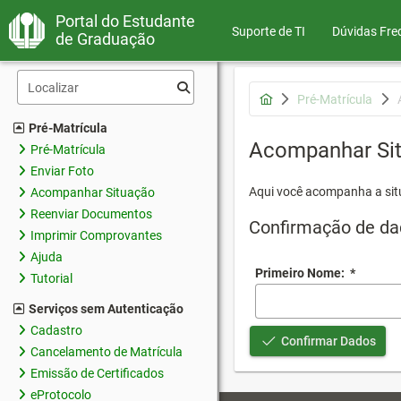
Portal do Estudante
Suporte de TI
Dúvidas Fre
de Graduação
Pré-Matrícula
Pré-Matrícula
Acompanhar Si
Pré-Matrícula
Enviar Foto
Aqui você acompanha a sit
Acompanhar Situação
Reenviar Documentos
Confirmação de da
Imprimir Comprovantes
Ajuda
Primeiro Nome:
*
Tutorial
Serviços sem Autenticação
Cadastro
Confirmar Dados
Cancelamento de Matrícula
Emissão de Certificados
eProtocolo