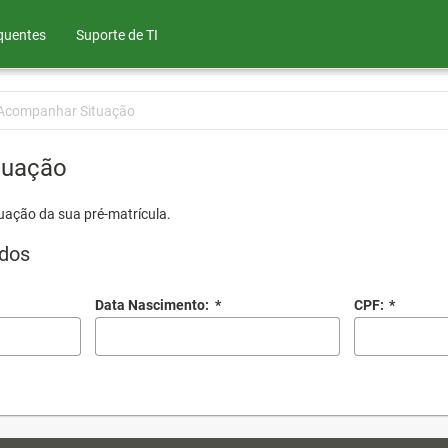
quentes
Suporte de TI
Acompanhar Situação
tuação
uação da sua pré-matrícula.
dos
Data Nascimento:
*
CPF:
*