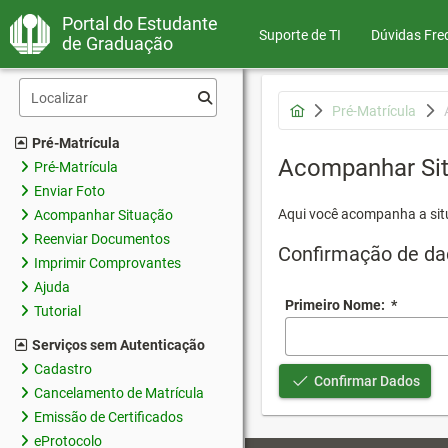
Portal do Estudante
Suporte de TI
Dúvidas Fre
de Graduação
Pré-Matrícula
Pré-Matrícula
Acompanhar Si
Pré-Matrícula
Enviar Foto
Aqui você acompanha a sit
Acompanhar Situação
Reenviar Documentos
Confirmação de da
Imprimir Comprovantes
Ajuda
Primeiro Nome:
*
Tutorial
Serviços sem Autenticação
Cadastro
Confirmar Dados
Cancelamento de Matrícula
Emissão de Certificados
eProtocolo