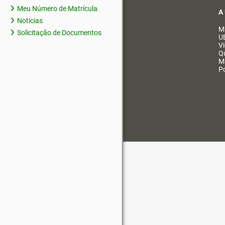
Meu Número de Matrícula
A
Notícias
M
Solicitação de Documentos
U
V
Q
M
Po