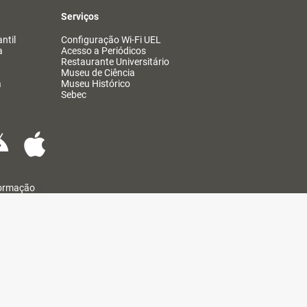
Serviços
ntil
Configuração Wi-Fi UEL
a
Acesso a Periódicos
Restaurante Universitário
Museu de Ciência
a
Museu Histórico
Sebec
formação
@