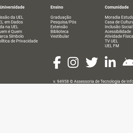
 Universidade
Ensino
Comunidade
issão da UEL
Graduação
Moradia Estuda
EL em Dados
Pesquisa/Pós
Casa de Cultur
ida na UEL
Extensão
Inclusão Social
uem é Quem
Biblioteca
Acessibilidade
arca Símbolo
Vestibular
Atividade Físic
lítica de Privacidade
TV UEL
UEL FM
v. 94958 ©
Assessoria de Tecnologia de In