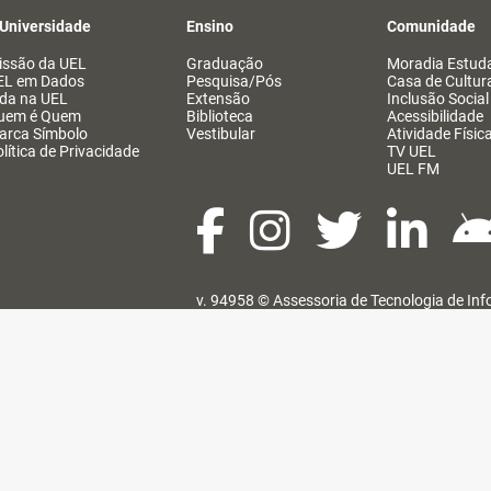
 Universidade
Ensino
Comunidade
issão da UEL
Graduação
Moradia Estuda
EL em Dados
Pesquisa/Pós
Casa de Cultur
ida na UEL
Extensão
Inclusão Social
uem é Quem
Biblioteca
Acessibilidade
arca Símbolo
Vestibular
Atividade Físic
lítica de Privacidade
TV UEL
UEL FM
v. 94958 ©
Assessoria de Tecnologia de In