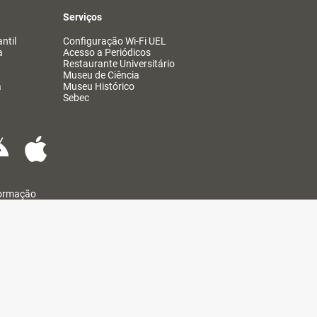
Serviços
ntil
Configuração Wi-Fi UEL
a
Acesso a Periódicos
Restaurante Universitário
Museu de Ciência
a
Museu Histórico
Sebec
formação
@