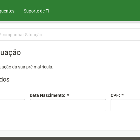
quentes
Suporte de TI
Acompanhar Situação
tuação
uação da sua pré-matrícula.
dos
Data Nascimento:
*
CPF:
*