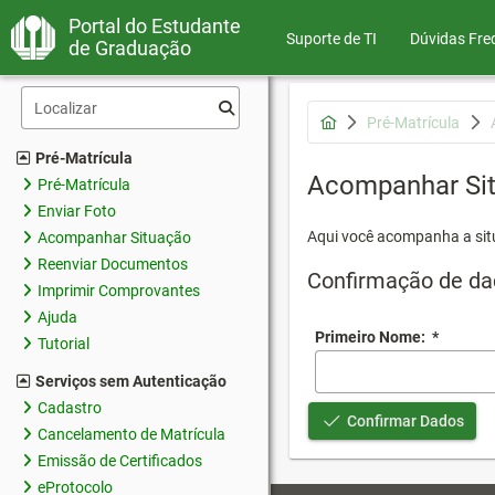
Portal do Estudante
Suporte de TI
Dúvidas Fre
de Graduação
Pré-Matrícula
Pré-Matrícula
Acompanhar Si
Pré-Matrícula
Enviar Foto
Aqui você acompanha a sit
Acompanhar Situação
Reenviar Documentos
Confirmação de da
Imprimir Comprovantes
Ajuda
Primeiro Nome:
*
Tutorial
Serviços sem Autenticação
Cadastro
Confirmar Dados
Cancelamento de Matrícula
Emissão de Certificados
eProtocolo