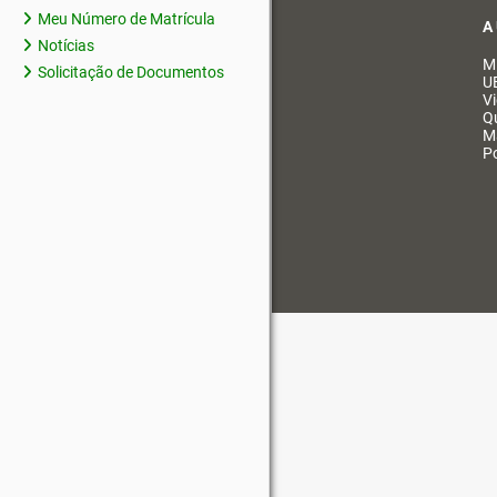
Meu Número de Matrícula
A
Notícias
M
Solicitação de Documentos
U
V
Q
M
Po