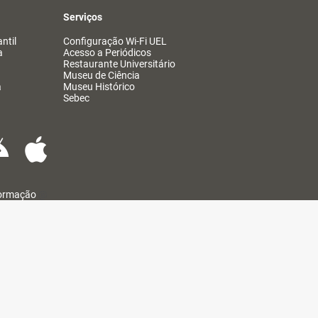
Serviços
ntil
Configuração Wi-Fi UEL
a
Acesso a Periódicos
Restaurante Universitário
Museu de Ciência
a
Museu Histórico
Sebec
formação
@