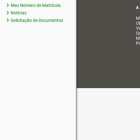
Meu Número de Matrícula
A
Notícias
M
Solicitação de Documentos
U
V
Q
M
Po