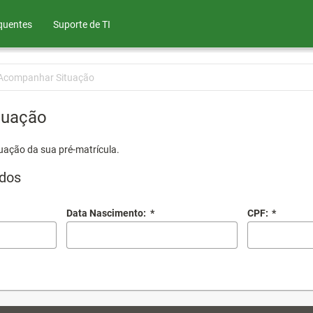
quentes
Suporte de TI
Acompanhar Situação
tuação
uação da sua pré-matrícula.
dos
Data Nascimento:
*
CPF:
*