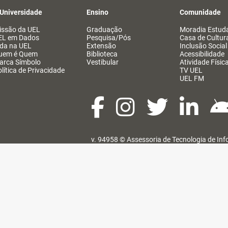
 Universidade
Ensino
Comunidade
issão da UEL
Graduação
Moradia Estuda
EL em Dados
Pesquisa/Pós
Casa de Cultur
ida na UEL
Extensão
Inclusão Social
uem é Quem
Biblioteca
Acessibilidade
arca Símbolo
Vestibular
Atividade Físic
lítica de Privacidade
TV UEL
UEL FM
v. 94958 ©
Assessoria de Tecnologia de In