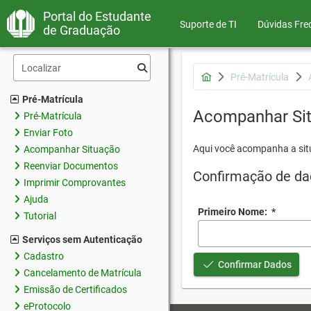
Portal do Estudante
Suporte de TI
Dúvidas Fre
de Graduação
Pré-Matrícula
Pré-Matrícula
Acompanhar Si
Pré-Matrícula
Enviar Foto
Aqui você acompanha a sit
Acompanhar Situação
Reenviar Documentos
Confirmação de da
Imprimir Comprovantes
Ajuda
Primeiro Nome:
*
Tutorial
Serviços sem Autenticação
Cadastro
Confirmar Dados
Cancelamento de Matrícula
Emissão de Certificados
eProtocolo