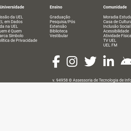
 Universidade
Ensino
Comunidade
issão da UEL
Graduação
Moradia Estuda
EL em Dados
Pesquisa/Pós
Casa de Cultur
ida na UEL
Extensão
Inclusão Social
uem é Quem
Biblioteca
Acessibilidade
arca Símbolo
Vestibular
Atividade Físic
lítica de Privacidade
TV UEL
UEL FM
v. 94958 ©
Assessoria de Tecnologia de In