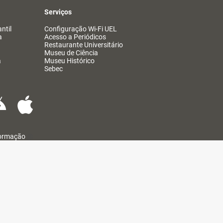
Serviços
ntil
Configuração Wi-Fi UEL
a
Acesso a Periódicos
Restaurante Universitário
Museu de Ciência
a
Museu Histórico
Sebec
formação
@