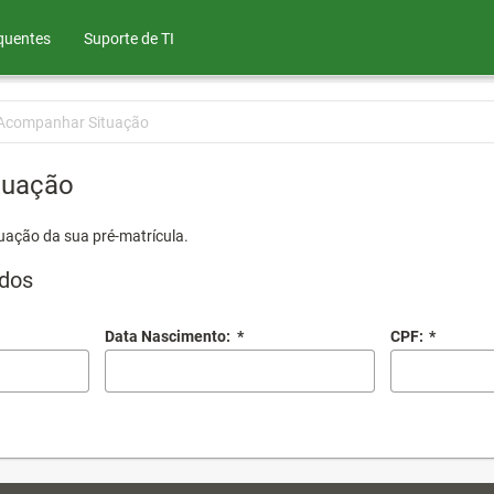
quentes
Suporte de TI
Acompanhar Situação
tuação
uação da sua pré-matrícula.
dos
Data Nascimento:
*
CPF:
*