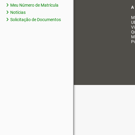
Meu Número de Matrícula
A
Notícias
M
Solicitação de Documentos
U
V
Q
M
Po