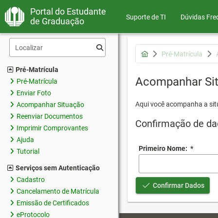
Portal do Estudante
Suporte de TI
Dúvidas Fre
de Graduação
Pré-Matrícula
Pré-Matrícula
Acompanhar Si
Pré-Matrícula
Enviar Foto
Aqui você acompanha a sit
Acompanhar Situação
Reenviar Documentos
Confirmação de da
Imprimir Comprovantes
Ajuda
Primeiro Nome:
*
Tutorial
Serviços sem Autenticação
Cadastro
Confirmar Dados
Cancelamento de Matrícula
Emissão de Certificados
eProtocolo