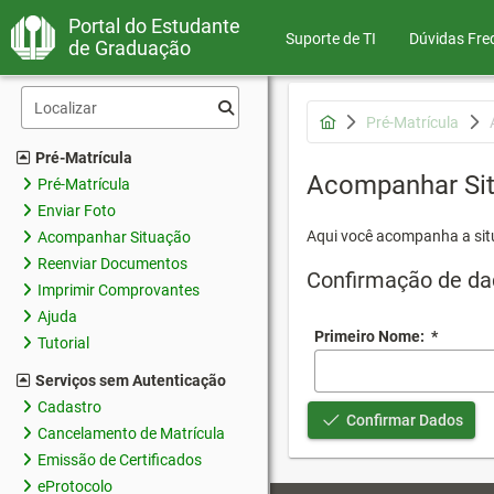
Portal do Estudante
Suporte de TI
Dúvidas Fre
de Graduação
Pré-Matrícula
Pré-Matrícula
Acompanhar Si
Pré-Matrícula
Enviar Foto
Aqui você acompanha a sit
Acompanhar Situação
Reenviar Documentos
Confirmação de da
Imprimir Comprovantes
Ajuda
Primeiro Nome:
*
Tutorial
Serviços sem Autenticação
Cadastro
Confirmar Dados
Cancelamento de Matrícula
Emissão de Certificados
eProtocolo