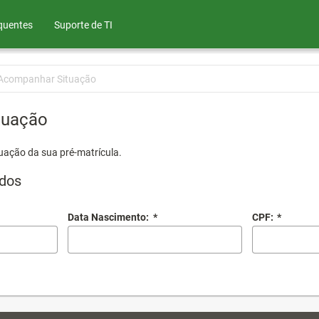
quentes
Suporte de TI
Acompanhar Situação
tuação
uação da sua pré-matrícula.
dos
Data Nascimento:
*
CPF:
*