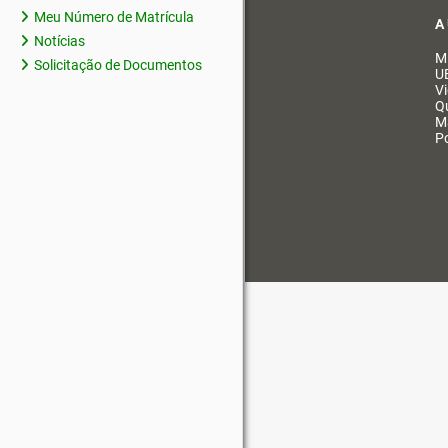
Meu Número de Matrícula
A
Notícias
M
Solicitação de Documentos
U
V
Q
M
Po