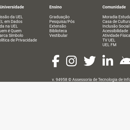
 Universidade
Ensino
Comunidade
issão da UEL
Graduação
Moradia Estuda
EL em Dados
Pesquisa/Pós
Casa de Cultur
ida na UEL
Extensão
Inclusão Social
uem é Quem
Biblioteca
Acessibilidade
arca Símbolo
Vestibular
Atividade Físic
lítica de Privacidade
TV UEL
UEL FM
v. 94958 ©
Assessoria de Tecnologia de In