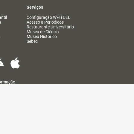
Serviços
ntil
Configuração Wi-Fi UEL
a
Acesso a Periódicos
Restaurante Universitário
Museu de Ciência
a
Museu Histórico
Sebec
formação
@