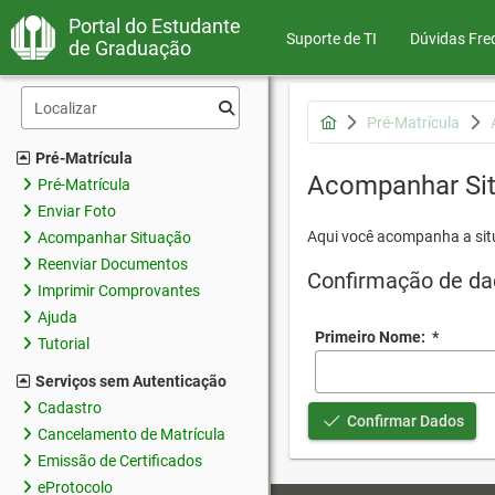
Portal do Estudante
Suporte de TI
Dúvidas Fre
de Graduação
Pré-Matrícula
Pré-Matrícula
Acompanhar Si
Pré-Matrícula
Enviar Foto
Aqui você acompanha a sit
Acompanhar Situação
Reenviar Documentos
Confirmação de da
Imprimir Comprovantes
Ajuda
Primeiro Nome:
*
Tutorial
Serviços sem Autenticação
Cadastro
Confirmar Dados
Cancelamento de Matrícula
Emissão de Certificados
eProtocolo