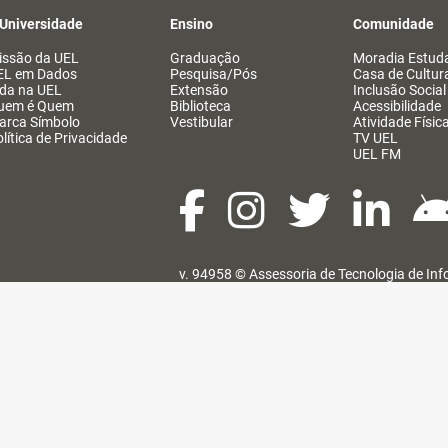
 Universidade
Ensino
Comunidade
issão da UEL
Graduação
Moradia Estuda
EL em Dados
Pesquisa/Pós
Casa de Cultur
ida na UEL
Extensão
Inclusão Social
uem é Quem
Biblioteca
Acessibilidade
arca Símbolo
Vestibular
Atividade Físic
lítica de Privacidade
TV UEL
UEL FM
v. 94958 ©
Assessoria de Tecnologia de In