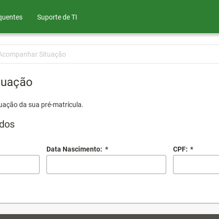
quentes
Suporte de TI
Acompanhar Situação
tuação
uação da sua pré-matrícula.
dos
Data Nascimento:
*
CPF:
*