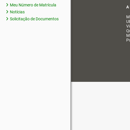
Meu Número de Matrícula
A
Notícias
M
Solicitação de Documentos
U
V
Q
M
Po