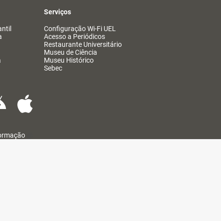
Serviços
ntil
Configuração Wi-Fi UEL
a
Acesso a Periódicos
Restaurante Universitário
Museu de Ciência
a
Museu Histórico
Sebec
formação
@