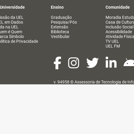
 Universidade
Ensino
Comunidade
issão da UEL
Graduação
Moradia Estuda
EL em Dados
Pesquisa/Pós
Casa de Cultur
ida na UEL
Extensão
Inclusão Social
uem é Quem
Biblioteca
Acessibilidade
arca Símbolo
Vestibular
Atividade Físic
lítica de Privacidade
TV UEL
UEL FM
v. 94958 ©
Assessoria de Tecnologia de In