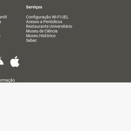
Serviços
ntil
Configuração Wi-Fi UEL
a
Acesso a Periódicos
Restaurante Universitário
Museu de Ciência
a
Museu Histórico
Sebec
formação
@