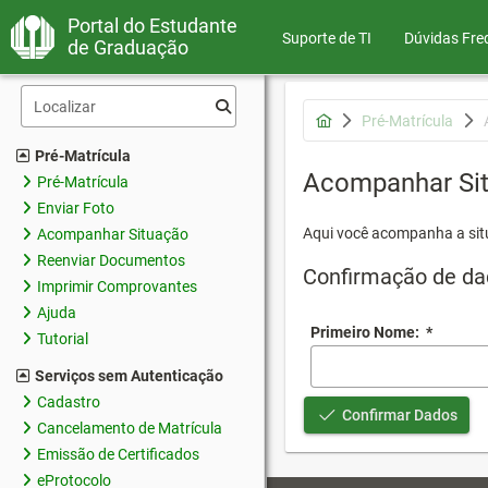
Portal do Estudante
Suporte de TI
Dúvidas Fre
de Graduação
Pré-Matrícula
Pré-Matrícula
Acompanhar Si
Pré-Matrícula
Enviar Foto
Aqui você acompanha a sit
Acompanhar Situação
Reenviar Documentos
Confirmação de da
Imprimir Comprovantes
Ajuda
Primeiro Nome:
*
Tutorial
Serviços sem Autenticação
Cadastro
Confirmar Dados
Cancelamento de Matrícula
Emissão de Certificados
eProtocolo