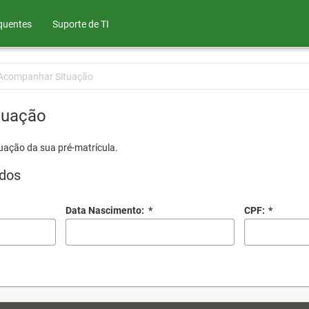
quentes
Suporte de TI
Acompanhar Situação
tuação
uação da sua pré-matrícula.
dos
Data Nascimento:
*
CPF:
*