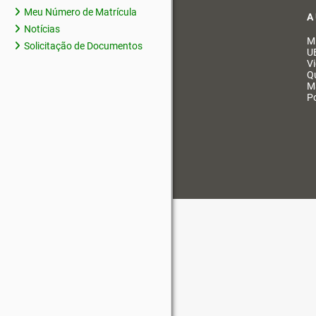
Meu Número de Matrícula
A
Notícias
M
Solicitação de Documentos
U
V
Q
M
Po