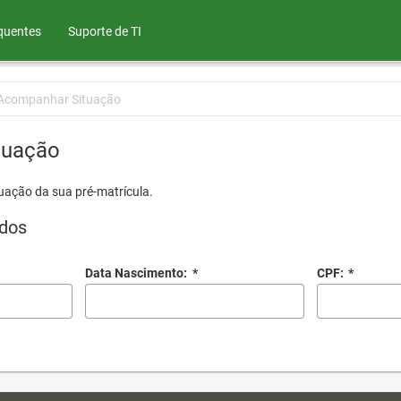
quentes
Suporte de TI
Acompanhar Situação
tuação
uação da sua pré-matrícula.
dos
Data Nascimento:
*
CPF:
*