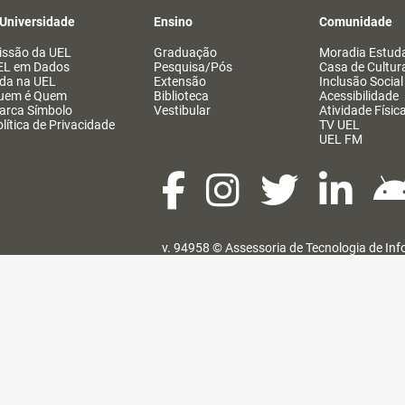
 Universidade
Ensino
Comunidade
issão da UEL
Graduação
Moradia Estuda
EL em Dados
Pesquisa/Pós
Casa de Cultur
ida na UEL
Extensão
Inclusão Social
uem é Quem
Biblioteca
Acessibilidade
arca Símbolo
Vestibular
Atividade Físic
lítica de Privacidade
TV UEL
UEL FM
v. 94958 ©
Assessoria de Tecnologia de In