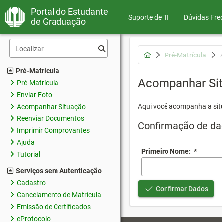
Portal do Estudante
Suporte de TI
Dúvidas Fre
de Graduação
Pré-Matrícula
Pré-Matrícula
Acompanhar Si
Pré-Matrícula
Enviar Foto
Aqui você acompanha a sit
Acompanhar Situação
Reenviar Documentos
Confirmação de da
Imprimir Comprovantes
Ajuda
Primeiro Nome:
*
Tutorial
Serviços sem Autenticação
Cadastro
Confirmar Dados
Cancelamento de Matrícula
Emissão de Certificados
eProtocolo