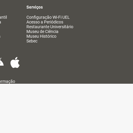
Serviços
ntil
Configuração Wi-Fi UEL
a
Acesso a Periódicos
Restaurante Universitário
Museu de Ciência
a
Museu Histórico
Sebec
formação
@