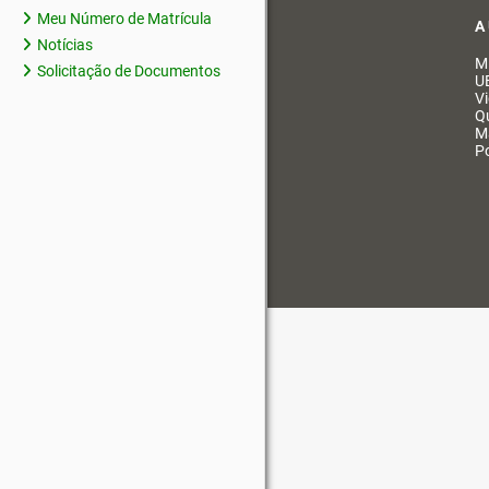
Meu Número de Matrícula
A
Notícias
M
Solicitação de Documentos
U
V
Q
M
Po