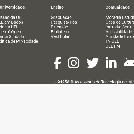
 Universidade
Ensino
Comunidade
issão da UEL
Graduação
Moradia Estuda
EL em Dados
Pesquisa/Pós
Casa de Cultur
ida na UEL
Extensão
Inclusão Social
uem é Quem
Biblioteca
Acessibilidade
arca Símbolo
Vestibular
Atividade Físic
lítica de Privacidade
TV UEL
UEL FM
v. 94958 ©
Assessoria de Tecnologia de In