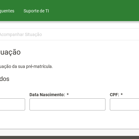
quentes
Suporte de TI
Acompanhar Situação
tuação
uação da sua pré-matrícula.
dos
Data Nascimento:
*
CPF:
*