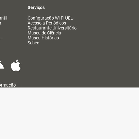
Serviços
ntil
Configuração Wi-Fi UEL
a
Acesso a Periódicos
Restaurante Universitário
Museu de Ciência
a
Museu Histórico
Sebec
formação
@