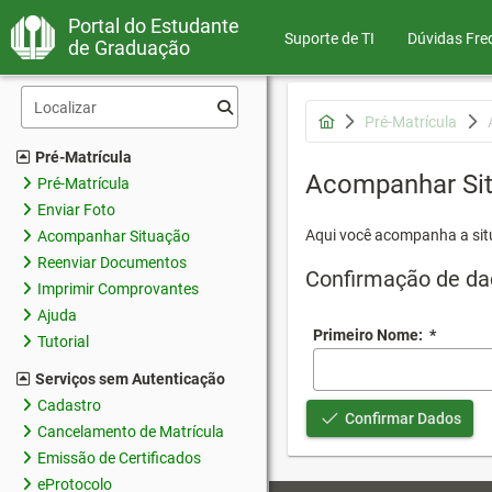
Portal do Estudante
Suporte de TI
Dúvidas Fre
de Graduação
Pré-Matrícula
Pré-Matrícula
Acompanhar Si
Pré-Matrícula
Enviar Foto
Aqui você acompanha a sit
Acompanhar Situação
Reenviar Documentos
Confirmação de da
Imprimir Comprovantes
Ajuda
Primeiro Nome:
*
Tutorial
Serviços sem Autenticação
Cadastro
Confirmar Dados
Cancelamento de Matrícula
Emissão de Certificados
eProtocolo