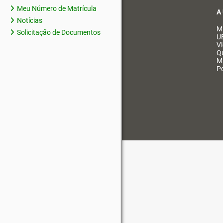
Meu Número de Matrícula
A
Notícias
M
Solicitação de Documentos
U
V
Q
M
Po