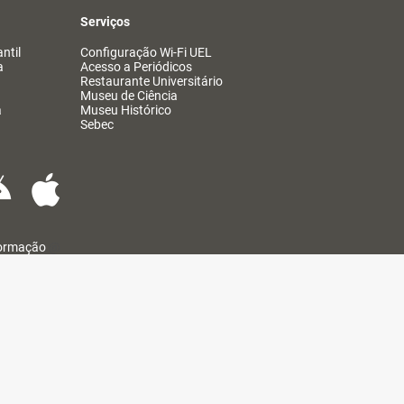
Serviços
ntil
Configuração Wi-Fi UEL
a
Acesso a Periódicos
Restaurante Universitário
Museu de Ciência
a
Museu Histórico
Sebec
formação
@