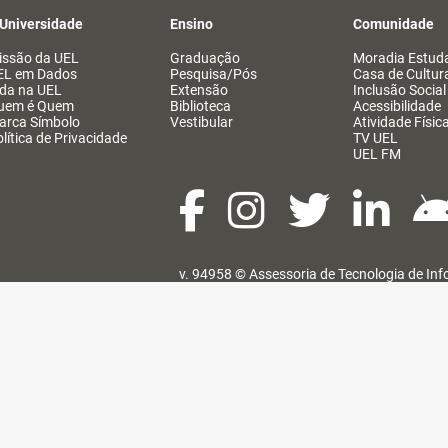
 Universidade
Ensino
Comunidade
issão da UEL
Graduação
Moradia Estuda
EL em Dados
Pesquisa/Pós
Casa de Cultur
ida na UEL
Extensão
Inclusão Social
uem é Quem
Biblioteca
Acessibilidade
arca Símbolo
Vestibular
Atividade Físic
lítica de Privacidade
TV UEL
UEL FM
v. 94958 ©
Assessoria de Tecnologia de In