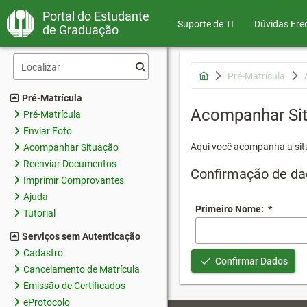
Portal do Estudante
Suporte de TI
Dúvidas Fre
de Graduação
Pré-Matrícula
Pré-Matrícula
Acompanhar Si
Pré-Matrícula
Enviar Foto
Aqui você acompanha a sit
Acompanhar Situação
Reenviar Documentos
Confirmação de da
Imprimir Comprovantes
Ajuda
Primeiro Nome:
*
Tutorial
Serviços sem Autenticação
Cadastro
Confirmar Dados
Cancelamento de Matrícula
Emissão de Certificados
eProtocolo