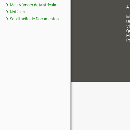
Meu Número de Matrícula
A
Notícias
M
Solicitação de Documentos
U
V
Q
M
Po