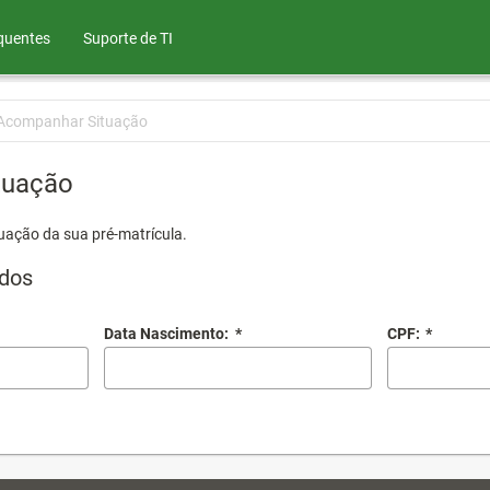
quentes
Suporte de TI
Acompanhar Situação
tuação
uação da sua pré-matrícula.
dos
Data Nascimento:
*
CPF:
*