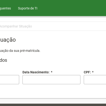
quentes
Suporte de TI
Acompanhar Situação
tuação
uação da sua pré-matrícula.
dos
Data Nascimento:
*
CPF:
*