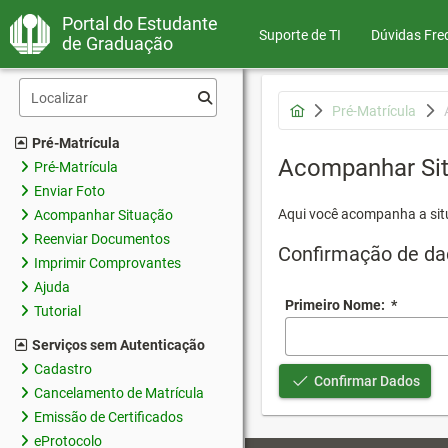
Portal do Estudante
Suporte de TI
Dúvidas Fre
de Graduação
Pré-Matrícula
Pré-Matrícula
Acompanhar Si
Pré-Matrícula
Enviar Foto
Aqui você acompanha a sit
Acompanhar Situação
Reenviar Documentos
Confirmação de da
Imprimir Comprovantes
Ajuda
Primeiro Nome:
*
Tutorial
Serviços sem Autenticação
Cadastro
Confirmar Dados
Cancelamento de Matrícula
Emissão de Certificados
eProtocolo