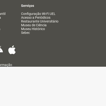
Serviços
ntil
Configuração Wi-Fi UEL
a
Acesso a Periódicos
Restaurante Universitário
Museu de Ciência
a
Museu Histórico
Sebec
formação
@