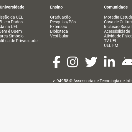
 Universidade
Ensino
Comunidade
issão da UEL
Graduação
Moradia Estuda
EL em Dados
Pesquisa/Pós
Casa de Cultur
ida na UEL
Extensão
Inclusão Social
uem é Quem
Biblioteca
Acessibilidade
arca Símbolo
Vestibular
Atividade Físic
lítica de Privacidade
TV UEL
UEL FM
v. 94958 ©
Assessoria de Tecnologia de In