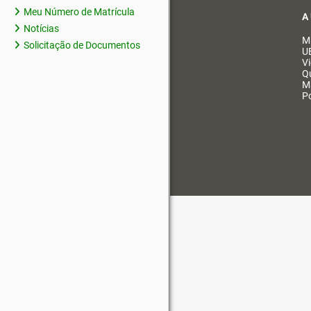
Meu Número de Matrícula
A
Notícias
M
Solicitação de Documentos
U
V
Q
M
Po