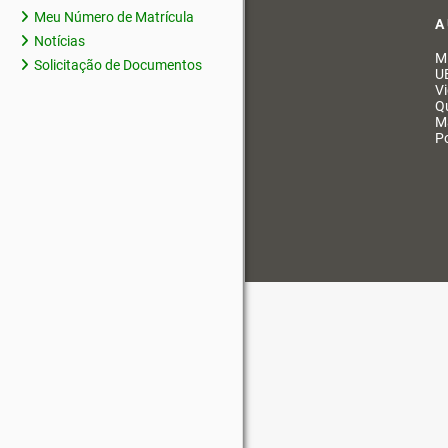
Meu Número de Matrícula
A
Notícias
M
Solicitação de Documentos
U
V
Q
M
Po