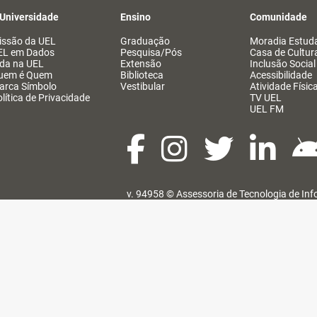
 Universidade
Ensino
Comunidade
issão da UEL
Graduação
Moradia Estuda
EL em Dados
Pesquisa/Pós
Casa de Cultur
ida na UEL
Extensão
Inclusão Social
uem é Quem
Biblioteca
Acessibilidade
arca Símbolo
Vestibular
Atividade Físic
lítica de Privacidade
TV UEL
UEL FM
v. 94958 ©
Assessoria de Tecnologia de In