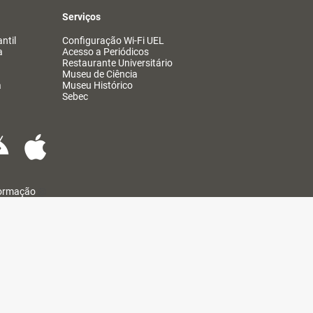
Serviços
ntil
Configuração Wi-Fi UEL
a
Acesso a Periódicos
Restaurante Universitário
Museu de Ciência
a
Museu Histórico
Sebec
formação
@