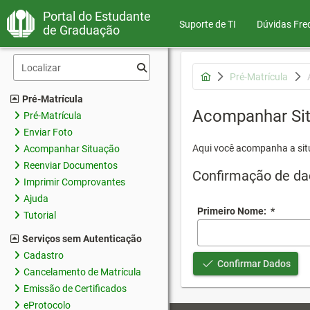
Portal do Estudante
Suporte de TI
Dúvidas Fre
de Graduação
Pré-Matrícula
Pré-Matrícula
Acompanhar Si
Pré-Matrícula
Enviar Foto
Aqui você acompanha a sit
Acompanhar Situação
Reenviar Documentos
Confirmação de da
Imprimir Comprovantes
Ajuda
Primeiro Nome:
*
Tutorial
Serviços sem Autenticação
Cadastro
Confirmar Dados
Cancelamento de Matrícula
Emissão de Certificados
eProtocolo