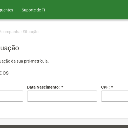
quentes
Suporte de TI
Acompanhar Situação
tuação
uação da sua pré-matrícula.
dos
Data Nascimento:
*
CPF:
*