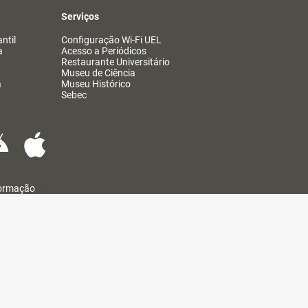
Serviços
ntil
Configuração Wi-Fi UEL
a
Acesso a Periódicos
Restaurante Universitário
Museu de Ciência
a
Museu Histórico
Sebec
formação
@