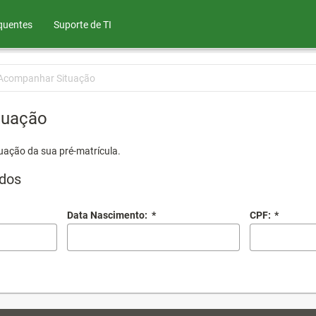
quentes
Suporte de TI
Acompanhar Situação
tuação
uação da sua pré-matrícula.
dos
Data Nascimento:
*
CPF:
*