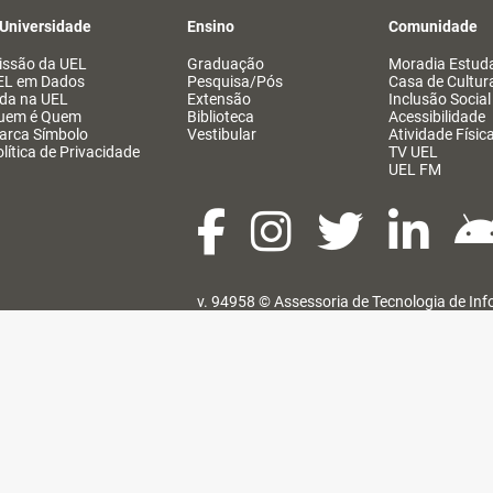
 Universidade
Ensino
Comunidade
issão da UEL
Graduação
Moradia Estuda
EL em Dados
Pesquisa/Pós
Casa de Cultur
ida na UEL
Extensão
Inclusão Social
uem é Quem
Biblioteca
Acessibilidade
arca Símbolo
Vestibular
Atividade Físic
lítica de Privacidade
TV UEL
UEL FM
v. 94958 ©
Assessoria de Tecnologia de In