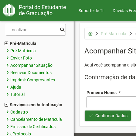
Portal do Estudante
Suporte de TI
Dúvidas Fre
de Graduação
Pré-Matrícula
Pré-Matrícula
Acompanhar Si
Pré-Matrícula
Enviar Foto
Aqui você acompanha a sit
Acompanhar Situação
Reenviar Documentos
Confirmação de da
Imprimir Comprovantes
Ajuda
Primeiro Nome:
*
Tutorial
Serviços sem Autenticação
Cadastro
Confirmar Dados
Cancelamento de Matrícula
Emissão de Certificados
eProtocolo