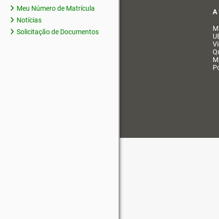
Meu Número de Matrícula
A
Notícias
M
Solicitação de Documentos
U
V
Q
M
Po