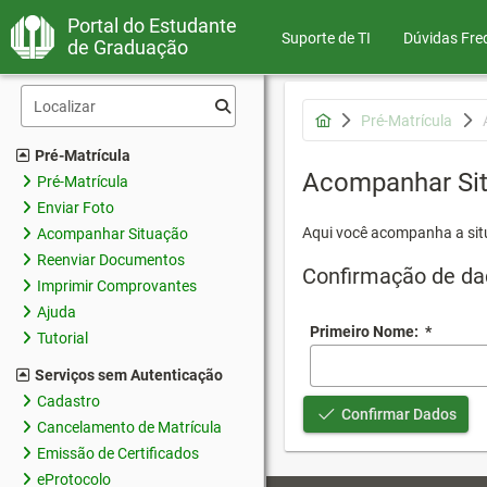
Portal do Estudante
Suporte de TI
Dúvidas Fre
de Graduação
Pré-Matrícula
Pré-Matrícula
Acompanhar Si
Pré-Matrícula
Enviar Foto
Aqui você acompanha a sit
Acompanhar Situação
Reenviar Documentos
Confirmação de da
Imprimir Comprovantes
Ajuda
Primeiro Nome:
*
Tutorial
Serviços sem Autenticação
Cadastro
Confirmar Dados
Cancelamento de Matrícula
Emissão de Certificados
eProtocolo