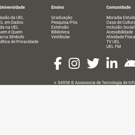
 Universidade
Ensino
Comunidade
issão da UEL
Graduação
Moradia Estuda
EL em Dados
Pesquisa/Pós
Casa de Cultur
ida na UEL
Extensão
Inclusão Social
uem é Quem
Biblioteca
Acessibilidade
arca Símbolo
Vestibular
Atividade Físic
lítica de Privacidade
TV UEL
UEL FM
v. 94958 ©
Assessoria de Tecnologia de In