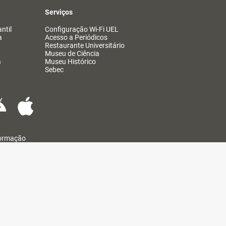
Serviços
ntil
Configuração Wi-Fi UEL
a
Acesso a Periódicos
Restaurante Universitário
Museu de Ciência
a
Museu Histórico
Sebec
formação
@