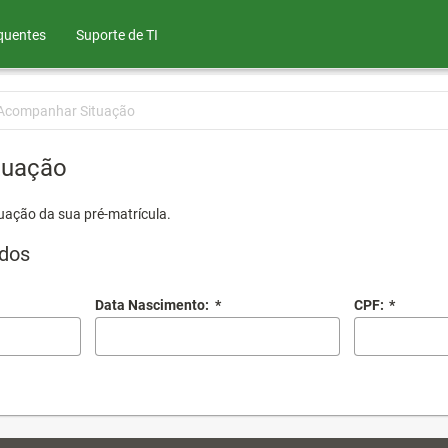
quentes
Suporte de TI
Acompanhar Situação
tuação
uação da sua pré-matrícula.
dos
Data Nascimento:
*
CPF:
*