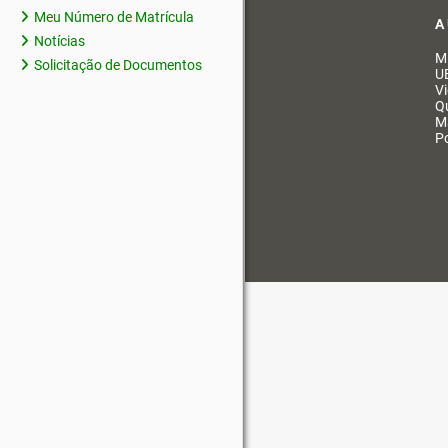
Meu Número de Matrícula
A
Notícias
M
Solicitação de Documentos
U
V
Q
M
Po