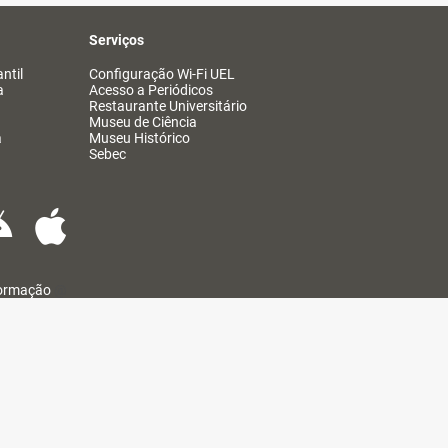
Serviços
ntil
Configuração Wi-Fi UEL
a
Acesso a Periódicos
Restaurante Universitário
Museu de Ciência
a
Museu Histórico
Sebec
formação
@