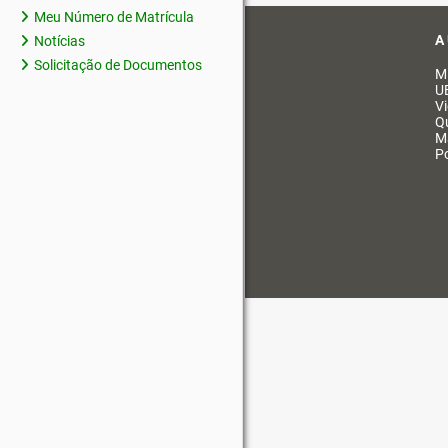
Meu Número de Matrícula
A
Notícias
Solicitação de Documentos
M
U
V
Q
M
Po