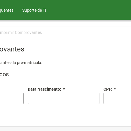
quentes
Suporte de TI
Imprimir Comprovantes
ovantes
antes da pré-matrícula.
dos
Data Nascimento:
*
CPF:
*