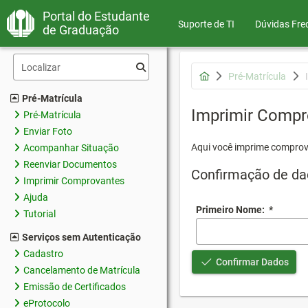
Portal do Estudante
Suporte de TI
Dúvidas Fre
de Graduação
Pré-Matrícula
Pré-Matrícula
Imprimir Compr
Pré-Matrícula
Enviar Foto
Aqui você imprime comprov
Acompanhar Situação
Reenviar Documentos
Confirmação de da
Imprimir Comprovantes
Ajuda
Primeiro Nome:
*
Tutorial
Serviços sem Autenticação
Cadastro
Confirmar Dados
Cancelamento de Matrícula
Emissão de Certificados
eProtocolo