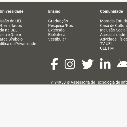
 Universidade
Ensino
Comunidade
issão da UEL
Graduação
Moradia Estuda
EL em Dados
Pesquisa/Pós
Casa de Cultur
ida na UEL
Extensão
Inclusão Social
uem é Quem
Biblioteca
Acessibilidade
arca Símbolo
Vestibular
Atividade Físic
lítica de Privacidade
TV UEL
UEL FM
v. 94958 ©
Assessoria de Tecnologia de In