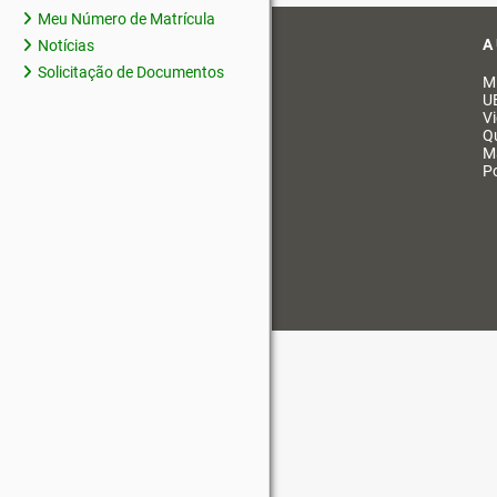
Meu Número de Matrícula
A
Notícias
Solicitação de Documentos
M
U
V
Q
M
Po