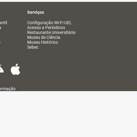
Serviços
ntil
Configuração Wi-Fi UEL
a
Acesso a Periódicos
Restaurante Universitário
Museu de Ciência
a
Museu Histórico
Sebec
formação
@