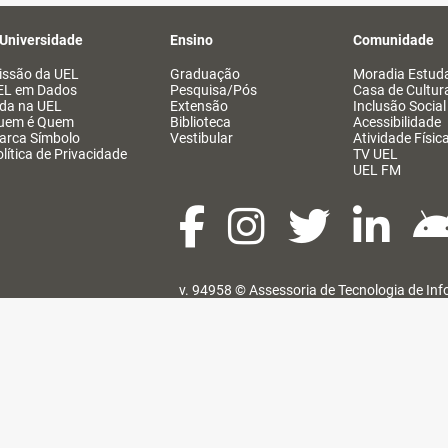
 Universidade
Ensino
Comunidade
issão da UEL
Graduação
Moradia Estuda
EL em Dados
Pesquisa/Pós
Casa de Cultur
ida na UEL
Extensão
Inclusão Social
uem é Quem
Biblioteca
Acessibilidade
arca Símbolo
Vestibular
Atividade Físic
lítica de Privacidade
TV UEL
UEL FM
v. 94958 ©
Assessoria de Tecnologia de In