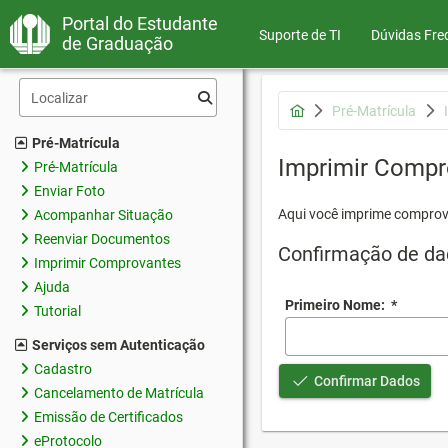
Portal do Estudante
Suporte de TI
Dúvidas Fre
de Graduação
Pré-Matrícula
Pré-Matrícula
Imprimir Compr
Pré-Matrícula
Enviar Foto
Aqui você imprime comprov
Acompanhar Situação
Reenviar Documentos
Confirmação de da
Imprimir Comprovantes
Ajuda
Primeiro Nome:
*
Tutorial
Serviços sem Autenticação
Cadastro
Confirmar Dados
Cancelamento de Matrícula
Emissão de Certificados
eProtocolo