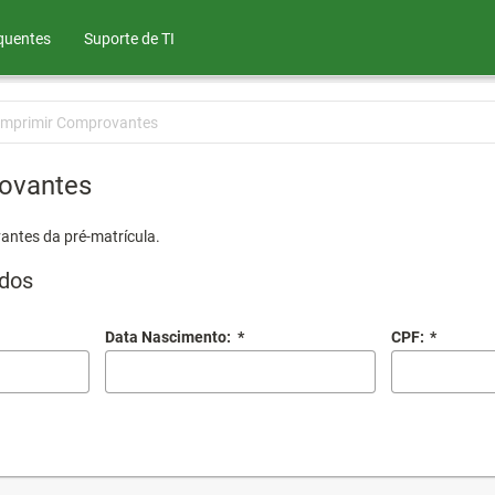
quentes
Suporte de TI
Imprimir Comprovantes
ovantes
antes da pré-matrícula.
dos
Data Nascimento:
*
CPF:
*