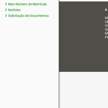
Meu Número de Matrícula
A
Notícias
Solicitação de Documentos
M
U
V
Q
M
Po