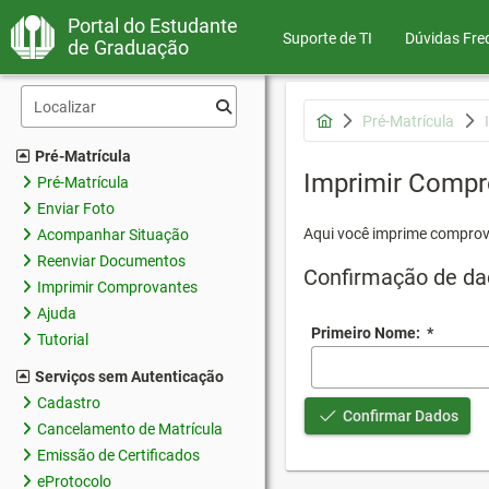
Portal do Estudante
Suporte de TI
Dúvidas Fre
de Graduação
Pré-Matrícula
Pré-Matrícula
Imprimir Compr
Pré-Matrícula
Enviar Foto
Aqui você imprime comprov
Acompanhar Situação
Reenviar Documentos
Confirmação de da
Imprimir Comprovantes
Ajuda
Primeiro Nome:
*
Tutorial
Serviços sem Autenticação
Cadastro
Confirmar Dados
Cancelamento de Matrícula
Emissão de Certificados
eProtocolo