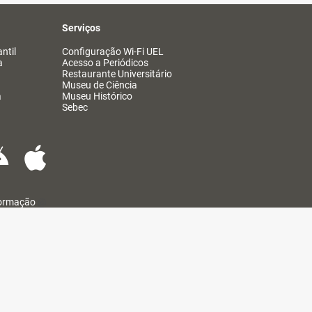
Serviços
ntil
Configuração Wi-Fi UEL
a
Acesso a Periódicos
Restaurante Universitário
Museu de Ciência
a
Museu Histórico
Sebec
formação
@