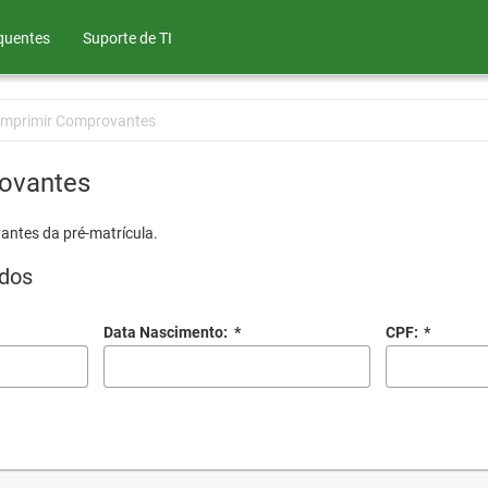
quentes
Suporte de TI
Imprimir Comprovantes
ovantes
antes da pré-matrícula.
dos
Data Nascimento:
*
CPF:
*