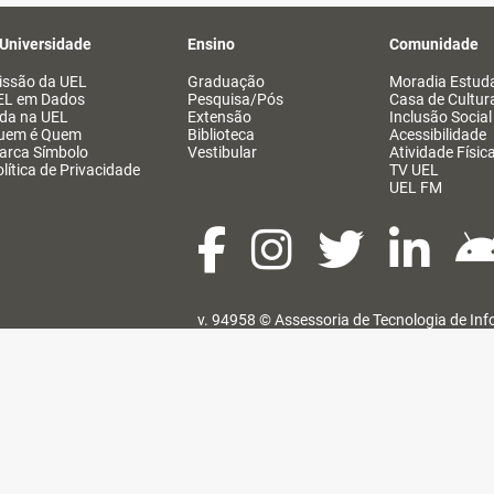
 Universidade
Ensino
Comunidade
issão da UEL
Graduação
Moradia Estuda
EL em Dados
Pesquisa/Pós
Casa de Cultur
ida na UEL
Extensão
Inclusão Social
uem é Quem
Biblioteca
Acessibilidade
arca Símbolo
Vestibular
Atividade Físic
lítica de Privacidade
TV UEL
UEL FM
v. 94958 ©
Assessoria de Tecnologia de In