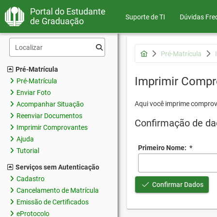
Portal do Estudante
Suporte de TI
Dúvidas Fre
de Graduação
Pré-Matrícula
Pré-Matrícula
Imprimir Compr
Pré-Matrícula
Enviar Foto
Aqui você imprime comprov
Acompanhar Situação
Reenviar Documentos
Confirmação de da
Imprimir Comprovantes
Ajuda
Primeiro Nome:
*
Tutorial
Serviços sem Autenticação
Cadastro
Confirmar Dados
Cancelamento de Matrícula
Emissão de Certificados
eProtocolo