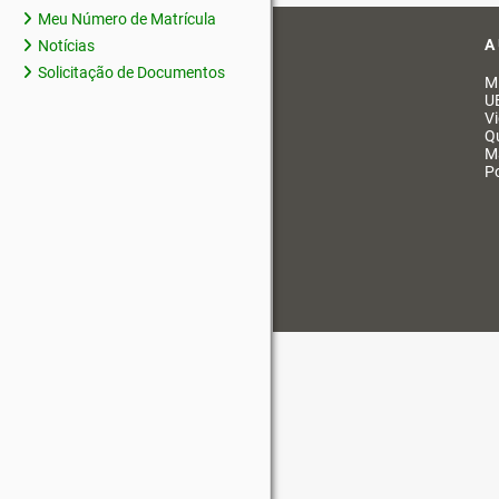
Meu Número de Matrícula
A
Notícias
Solicitação de Documentos
M
U
V
Q
M
Po