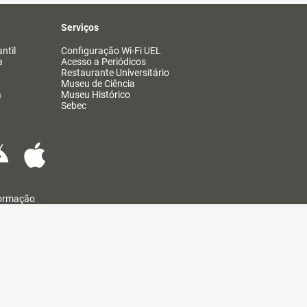
Serviços
ntil
Configuração Wi-Fi UEL
a
Acesso a Periódicos
Restaurante Universitário
Museu de Ciência
a
Museu Histórico
Sebec
formação
@