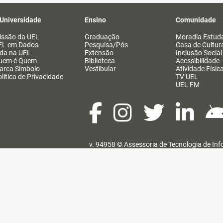
 Universidade
Ensino
Comunidade
issão da UEL
Graduação
Moradia Estuda
EL em Dados
Pesquisa/Pós
Casa de Cultur
ida na UEL
Extensão
Inclusão Social
uem é Quem
Biblioteca
Acessibilidade
arca Símbolo
Vestibular
Atividade Físic
lítica de Privacidade
TV UEL
UEL FM
v. 94958 ©
Assessoria de Tecnologia de In