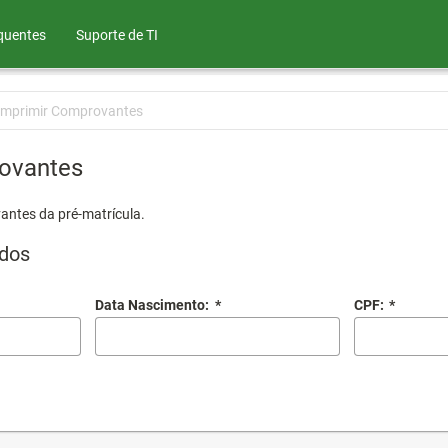
quentes
Suporte de TI
Imprimir Comprovantes
ovantes
antes da pré-matrícula.
dos
Data Nascimento:
*
CPF:
*