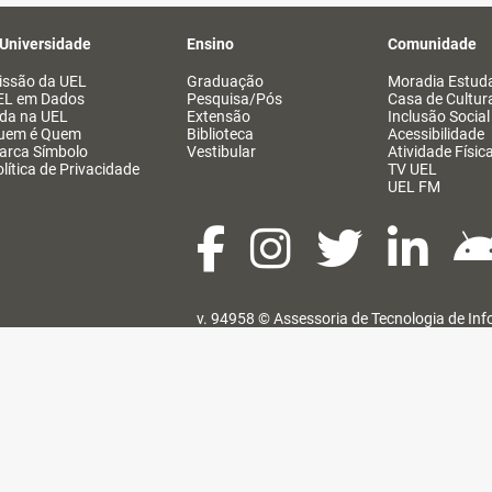
 Universidade
Ensino
Comunidade
issão da UEL
Graduação
Moradia Estuda
EL em Dados
Pesquisa/Pós
Casa de Cultur
ida na UEL
Extensão
Inclusão Social
uem é Quem
Biblioteca
Acessibilidade
arca Símbolo
Vestibular
Atividade Físic
lítica de Privacidade
TV UEL
UEL FM
v. 94958 ©
Assessoria de Tecnologia de In