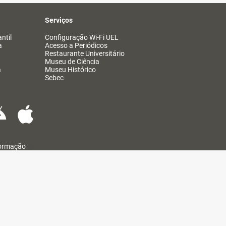
Serviços
ntil
Configuração Wi-Fi UEL
a
Acesso a Periódicos
Restaurante Universitário
Museu de Ciência
a
Museu Histórico
Sebec
formação
@