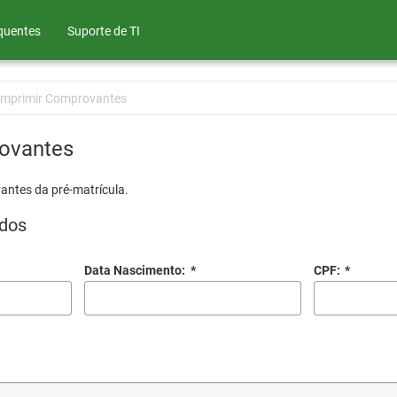
quentes
Suporte de TI
Imprimir Comprovantes
ovantes
antes da pré-matrícula.
dos
Data Nascimento:
*
CPF:
*