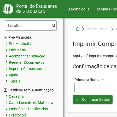
Portal do Estudante
Suporte de TI
Dúvidas Fre
de Graduação
Pré-Matrícula
Pré-Matrícula
Imprimir Compr
Pré-Matrícula
Enviar Foto
Aqui você imprime comprov
Acompanhar Situação
Reenviar Documentos
Confirmação de da
Imprimir Comprovantes
Ajuda
Primeiro Nome:
*
Tutorial
Serviços sem Autenticação
Cadastro
Confirmar Dados
Cancelamento de Matrícula
Emissão de Certificados
eProtocolo