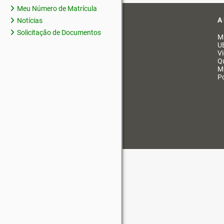
Meu Número de Matrícula
A
Notícias
Solicitação de Documentos
M
U
V
Q
M
Po