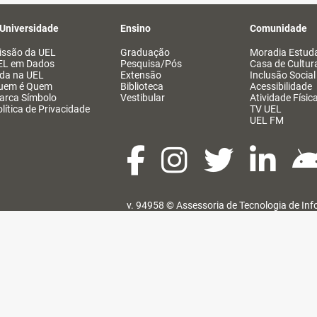
 Universidade
Ensino
Comunidade
issão da UEL
Graduação
Moradia Estuda
EL em Dados
Pesquisa/Pós
Casa de Cultur
ida na UEL
Extensão
Inclusão Social
uem é Quem
Biblioteca
Acessibilidade
arca Símbolo
Vestibular
Atividade Físic
lítica de Privacidade
TV UEL
UEL FM
v. 94958 ©
Assessoria de Tecnologia de In