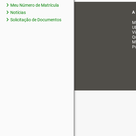
Meu Número de Matrícula
A
Notícias
Solicitação de Documentos
M
U
V
Q
M
Po