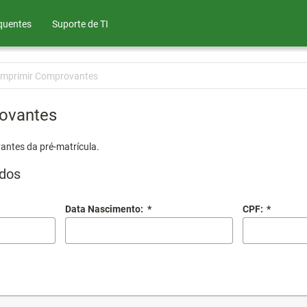
quentes
Suporte de TI
Imprimir Comprovantes
ovantes
antes da pré-matrícula.
dos
Data Nascimento:
*
CPF:
*