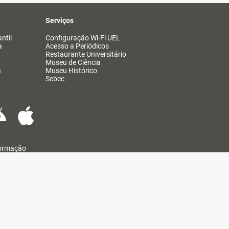
Serviços
ntil
Configuração Wi-Fi UEL
a
Acesso a Periódicos
Restaurante Universitário
Museu de Ciência
a
Museu Histórico
Sebec
formação
@