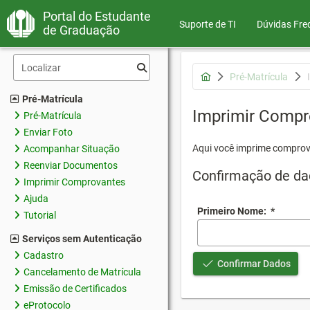
Portal do Estudante
Suporte de TI
Dúvidas Fre
de Graduação
Pré-Matrícula
Pré-Matrícula
Imprimir Compr
Pré-Matrícula
Enviar Foto
Aqui você imprime comprov
Acompanhar Situação
Reenviar Documentos
Confirmação de da
Imprimir Comprovantes
Ajuda
Primeiro Nome:
*
Tutorial
Serviços sem Autenticação
Cadastro
Confirmar Dados
Cancelamento de Matrícula
Emissão de Certificados
eProtocolo