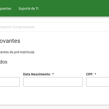
quentes
Suporte de TI
Imprimir Comprovantes
ovantes
antes da pré-matrícula.
dos
Data Nascimento:
*
CPF:
*