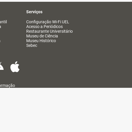
Serviços
ntil
Configuração Wi-Fi UEL
a
Acesso a Periódicos
Restaurante Universitário
Museu de Ciência
a
Museu Histórico
Sebec
formação
@