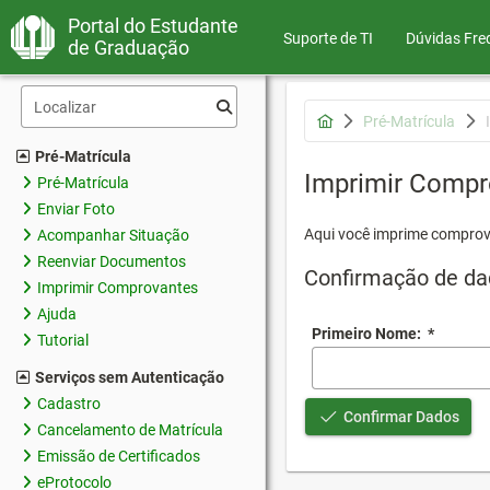
Portal do Estudante
Suporte de TI
Dúvidas Fre
de Graduação
Pré-Matrícula
Pré-Matrícula
Imprimir Compr
Pré-Matrícula
Enviar Foto
Aqui você imprime comprov
Acompanhar Situação
Reenviar Documentos
Confirmação de da
Imprimir Comprovantes
Ajuda
Primeiro Nome:
*
Tutorial
Serviços sem Autenticação
Cadastro
Confirmar Dados
Cancelamento de Matrícula
Emissão de Certificados
eProtocolo