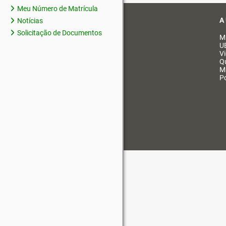
Meu Número de Matrícula
A
Notícias
Solicitação de Documentos
M
U
V
Q
M
Po