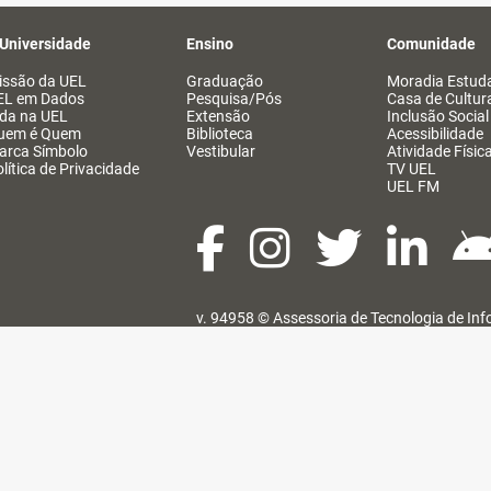
 Universidade
Ensino
Comunidade
issão da UEL
Graduação
Moradia Estuda
EL em Dados
Pesquisa/Pós
Casa de Cultur
ida na UEL
Extensão
Inclusão Social
uem é Quem
Biblioteca
Acessibilidade
arca Símbolo
Vestibular
Atividade Físic
lítica de Privacidade
TV UEL
UEL FM
v. 94958 ©
Assessoria de Tecnologia de In