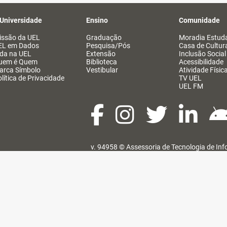
 Universidade
Ensino
Comunidade
issão da UEL
Graduação
Moradia Estuda
EL em Dados
Pesquisa/Pós
Casa de Cultur
ida na UEL
Extensão
Inclusão Social
uem é Quem
Biblioteca
Acessibilidade
arca Símbolo
Vestibular
Atividade Físic
lítica de Privacidade
TV UEL
UEL FM
v. 94958 ©
Assessoria de Tecnologia de In