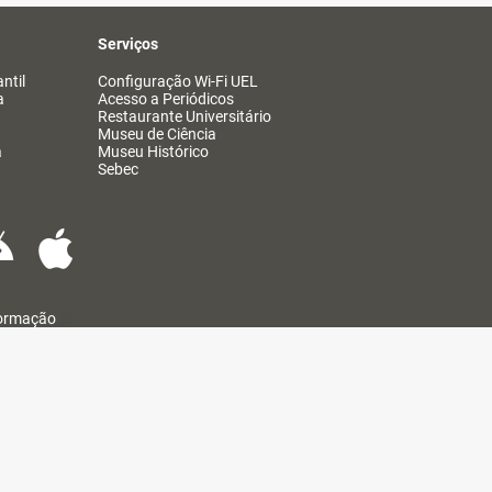
Serviços
ntil
Configuração Wi-Fi UEL
a
Acesso a Periódicos
Restaurante Universitário
Museu de Ciência
a
Museu Histórico
Sebec
formação
@