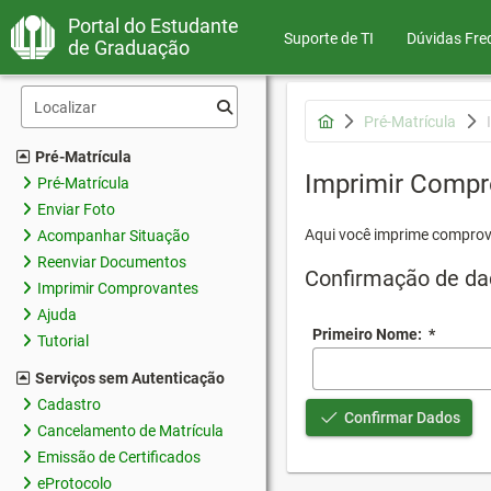
Portal do Estudante
Suporte de TI
Dúvidas Fre
de Graduação
Pré-Matrícula
Pré-Matrícula
Imprimir Compr
Pré-Matrícula
Enviar Foto
Aqui você imprime comprov
Acompanhar Situação
Reenviar Documentos
Confirmação de da
Imprimir Comprovantes
Ajuda
Primeiro Nome:
*
Tutorial
Serviços sem Autenticação
Cadastro
Confirmar Dados
Cancelamento de Matrícula
Emissão de Certificados
eProtocolo