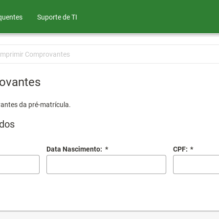
quentes
Suporte de TI
Imprimir Comprovantes
ovantes
antes da pré-matrícula.
dos
Data Nascimento:
*
CPF:
*