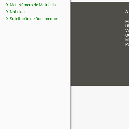
Meu Número de Matrícula
A
Notícias
Solicitação de Documentos
M
U
V
Q
M
Po