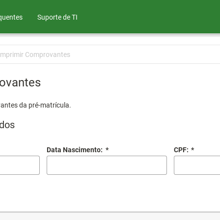
quentes
Suporte de TI
Imprimir Comprovantes
ovantes
antes da pré-matrícula.
dos
Data Nascimento:
*
CPF:
*