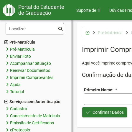
Portal do Estudante
Suporte de TI
Dúvidas Fre
de Graduação
Pré-Matrícula
Pré-Matrícula
Imprimir Compr
Pré-Matrícula
Enviar Foto
Aqui você imprime comprov
Acompanhar Situação
Reenviar Documentos
Confirmação de da
Imprimir Comprovantes
Ajuda
Primeiro Nome:
*
Tutorial
Serviços sem Autenticação
Cadastro
Confirmar Dados
Cancelamento de Matrícula
Emissão de Certificados
eProtocolo