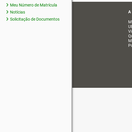
Meu Número de Matrícula
A
Notícias
Solicitação de Documentos
M
U
V
Q
M
Po