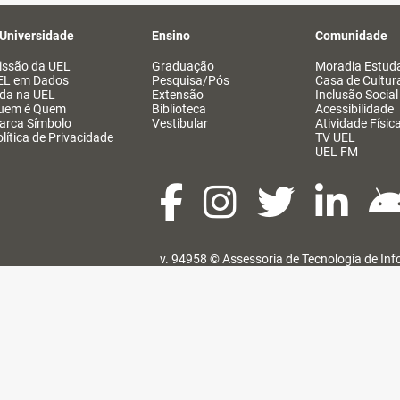
 Universidade
Ensino
Comunidade
issão da UEL
Graduação
Moradia Estuda
EL em Dados
Pesquisa/Pós
Casa de Cultur
ida na UEL
Extensão
Inclusão Social
uem é Quem
Biblioteca
Acessibilidade
arca Símbolo
Vestibular
Atividade Físic
lítica de Privacidade
TV UEL
UEL FM
v. 94958 ©
Assessoria de Tecnologia de In