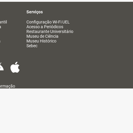
Serviços
ntil
Configuração Wi-Fi UEL
a
Acesso a Periódicos
Restaurante Universitário
Museu de Ciência
a
Museu Histórico
Sebec
formação
@