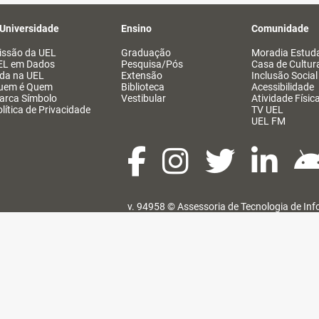
 Universidade
Ensino
Comunidade
issão da UEL
Graduação
Moradia Estuda
EL em Dados
Pesquisa/Pós
Casa de Cultur
ida na UEL
Extensão
Inclusão Social
uem é Quem
Biblioteca
Acessibilidade
arca Símbolo
Vestibular
Atividade Físic
lítica de Privacidade
TV UEL
UEL FM
v. 94958 ©
Assessoria de Tecnologia de In