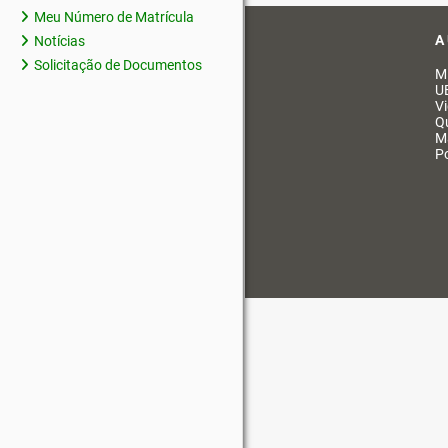
Meu Número de Matrícula
A
Notícias
Solicitação de Documentos
M
U
V
Q
M
Po