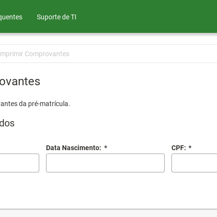
quentes
Suporte de TI
Imprimir Comprovantes
ovantes
antes da pré-matrícula.
dos
Data Nascimento:
*
CPF:
*