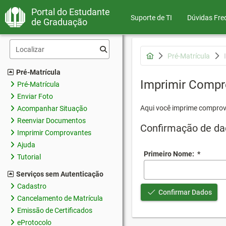
Portal do Estudante
Suporte de TI
Dúvidas Fre
de Graduação
Pré-Matrícula
Pré-Matrícula
Imprimir Compr
Pré-Matrícula
Enviar Foto
Aqui você imprime comprov
Acompanhar Situação
Reenviar Documentos
Confirmação de da
Imprimir Comprovantes
Ajuda
Primeiro Nome:
*
Tutorial
Serviços sem Autenticação
Cadastro
Confirmar Dados
Cancelamento de Matrícula
Emissão de Certificados
eProtocolo