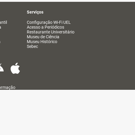
Serviços
ntil
Configuração Wi-Fi UEL
a
Acesso a Periódicos
Restaurante Universitário
Museu de Ciência
a
Museu Histórico
Sebec
formação
@