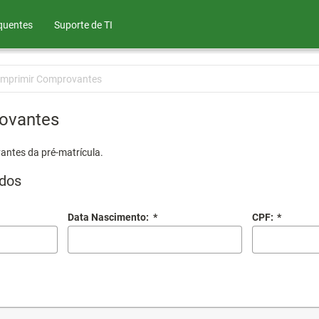
quentes
Suporte de TI
Imprimir Comprovantes
ovantes
antes da pré-matrícula.
dos
Data Nascimento:
*
CPF:
*