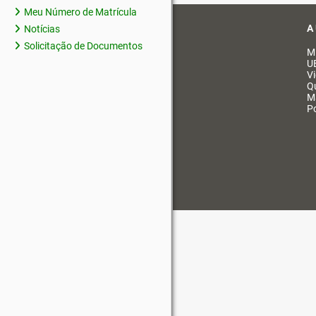
Meu Número de Matrícula
A
Notícias
Solicitação de Documentos
M
U
V
Q
M
Po