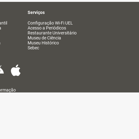
Serviços
ntil
Configuração Wi-Fi UEL
a
Acesso a Periódicos
Restaurante Universitário
Museu de Ciência
a
Museu Histórico
Sebec
formação
@