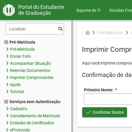
Portal do Estudante
Suporte de TI
Dúvidas Fre
de Graduação
Pré-Matrícula
Pré-Matrícula
Imprimir Compr
Pré-Matrícula
Enviar Foto
Aqui você imprime comprov
Acompanhar Situação
Reenviar Documentos
Confirmação de da
Imprimir Comprovantes
Ajuda
Primeiro Nome:
*
Tutorial
Serviços sem Autenticação
Cadastro
Confirmar Dados
Cancelamento de Matrícula
Emissão de Certificados
eProtocolo