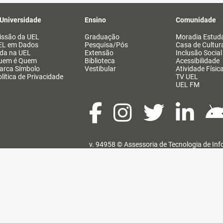
 Universidade
Ensino
Comunidade
issão da UEL
Graduação
Moradia Estuda
EL em Dados
Pesquisa/Pós
Casa de Cultur
ida na UEL
Extensão
Inclusão Social
uem é Quem
Biblioteca
Acessibilidade
arca Símbolo
Vestibular
Atividade Físic
lítica de Privacidade
TV UEL
UEL FM
v. 94958 ©
Assessoria de Tecnologia de In