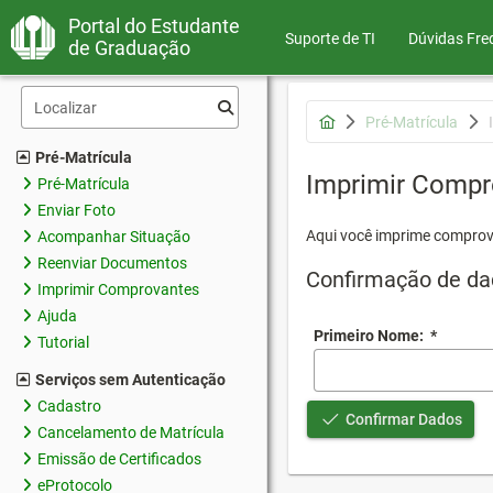
Portal do Estudante
Suporte de TI
Dúvidas Fre
de Graduação
Pré-Matrícula
Pré-Matrícula
Imprimir Compr
Pré-Matrícula
Enviar Foto
Aqui você imprime comprov
Acompanhar Situação
Reenviar Documentos
Confirmação de da
Imprimir Comprovantes
Ajuda
Primeiro Nome:
*
Tutorial
Serviços sem Autenticação
Cadastro
Confirmar Dados
Cancelamento de Matrícula
Emissão de Certificados
eProtocolo