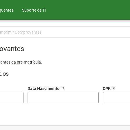
quentes
Suporte de TI
Imprimir Comprovantes
ovantes
antes da pré-matrícula.
dos
Data Nascimento:
*
CPF:
*