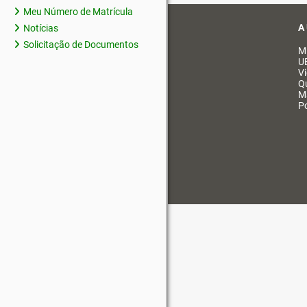
Meu Número de Matrícula
A
Notícias
Solicitação de Documentos
M
U
V
Q
M
Po