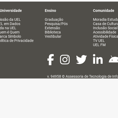
 Universidade
Ensino
Comunidade
issão da UEL
Graduação
Moradia Estuda
EL em Dados
Pesquisa/Pós
Casa de Cultur
ida na UEL
Extensão
Inclusão Social
uem é Quem
Biblioteca
Acessibilidade
arca Símbolo
Vestibular
Atividade Físic
lítica de Privacidade
TV UEL
UEL FM
v. 94958 ©
Assessoria de Tecnologia de In