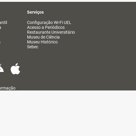
Serviços
ntil
Configuração Wi-Fi UEL
a
Acesso a Periódicos
Restaurante Universitário
Museu de Ciência
a
Museu Histórico
Sebec
formação
@