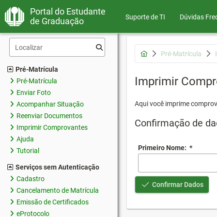
Portal do Estudante
Suporte de TI
Dúvidas Fre
de Graduação
Pré-Matrícula
Pré-Matrícula
Imprimir Compr
Pré-Matrícula
Enviar Foto
Aqui você imprime comprov
Acompanhar Situação
Reenviar Documentos
Confirmação de da
Imprimir Comprovantes
Ajuda
Primeiro Nome:
*
Tutorial
Serviços sem Autenticação
Cadastro
Confirmar Dados
Cancelamento de Matrícula
Emissão de Certificados
eProtocolo