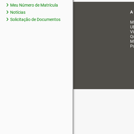
Meu Número de Matrícula
A
Notícias
Solicitação de Documentos
M
U
V
Q
M
Po