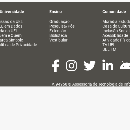
 Universidade
Ensino
Comunidade
issão da UEL
Graduação
Moradia Estuda
EL em Dados
Pesquisa/Pós
Casa de Cultur
ida na UEL
Extensão
Inclusão Social
uem é Quem
Biblioteca
Acessibilidade
arca Símbolo
Vestibular
Atividade Físic
lítica de Privacidade
TV UEL
UEL FM
v. 94958 ©
Assessoria de Tecnologia de In