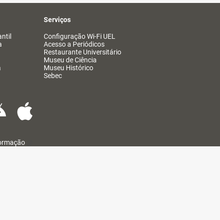
Serviços
ntil
Configuração Wi-Fi UEL
a
Acesso a Periódicos
Restaurante Universitário
Museu de Ciência
a
Museu Histórico
Sebec
formação
@