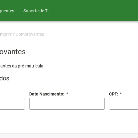
quentes
Suporte de TI
Imprimir Comprovantes
ovantes
antes da pré-matrícula.
dos
Data Nascimento:
*
CPF:
*