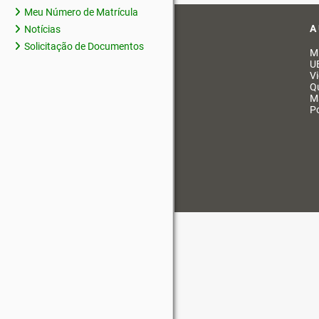
Meu Número de Matrícula
A
Notícias
Solicitação de Documentos
M
U
V
Q
M
Po