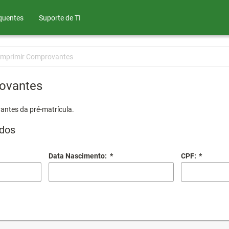
quentes
Suporte de TI
Imprimir Comprovantes
ovantes
antes da pré-matrícula.
dos
Data Nascimento:
*
CPF:
*