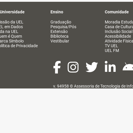
 Universidade
Ensino
Comunidade
issão da UEL
Graduação
Moradia Estuda
EL em Dados
Pesquisa/Pós
Casa de Cultur
ida na UEL
Extensão
Inclusão Social
uem é Quem
Biblioteca
Acessibilidade
arca Símbolo
Vestibular
Atividade Físic
lítica de Privacidade
TV UEL
UEL FM
v. 94958 ©
Assessoria de Tecnologia de In