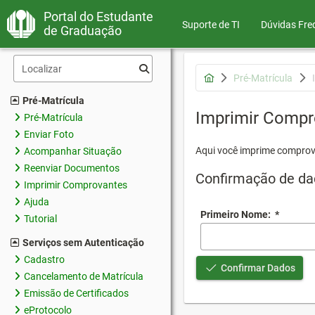
Portal do Estudante
Suporte de TI
Dúvidas Fre
de Graduação
Pré-Matrícula
Pré-Matrícula
Imprimir Compr
Pré-Matrícula
Enviar Foto
Aqui você imprime comprov
Acompanhar Situação
Reenviar Documentos
Confirmação de da
Imprimir Comprovantes
Ajuda
Primeiro Nome:
*
Tutorial
Serviços sem Autenticação
Cadastro
Confirmar Dados
Cancelamento de Matrícula
Emissão de Certificados
eProtocolo