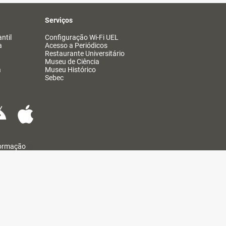
Serviços
ntil
Configuração Wi-Fi UEL
a
Acesso a Periódicos
Restaurante Universitário
Museu de Ciência
a
Museu Histórico
Sebec
formação
@