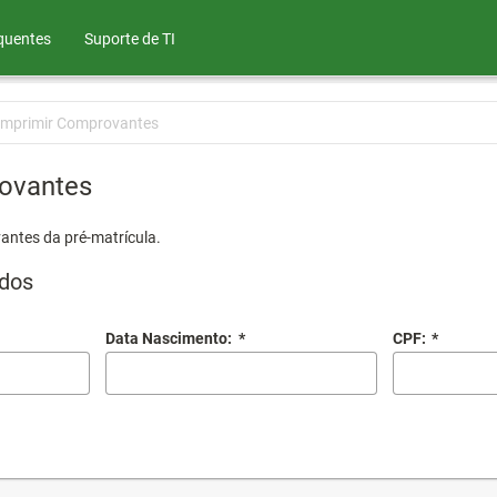
quentes
Suporte de TI
Imprimir Comprovantes
ovantes
antes da pré-matrícula.
dos
Data Nascimento:
*
CPF:
*