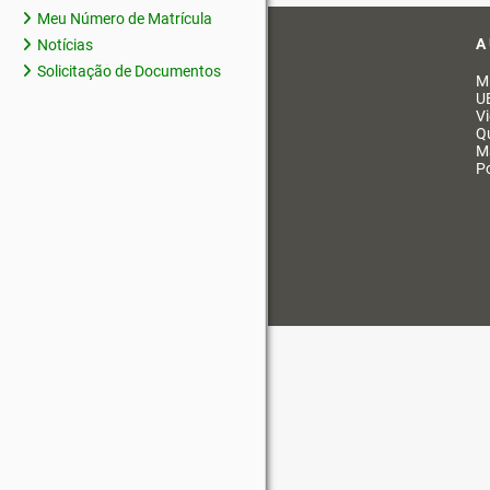
Meu Número de Matrícula
A
Notícias
Solicitação de Documentos
M
U
V
Q
M
Po