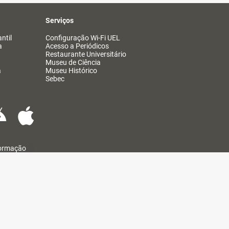
Serviços
ntil
Configuração Wi-Fi UEL
a
Acesso a Periódicos
Restaurante Universitário
Museu de Ciência
a
Museu Histórico
Sebec
formação
@