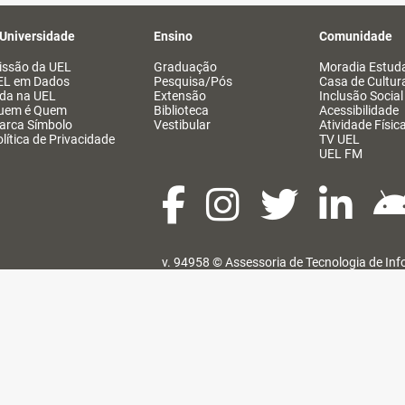
 Universidade
Ensino
Comunidade
issão da UEL
Graduação
Moradia Estuda
EL em Dados
Pesquisa/Pós
Casa de Cultur
ida na UEL
Extensão
Inclusão Social
uem é Quem
Biblioteca
Acessibilidade
arca Símbolo
Vestibular
Atividade Físic
lítica de Privacidade
TV UEL
UEL FM
v. 94958 ©
Assessoria de Tecnologia de In