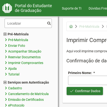
Portal do Estudante
Suporte de TI
Dúvidas Fre
de Graduação
Pré-Matrícula
Pré-Matrícula
Imprimir Compr
Pré-Matrícula
Enviar Foto
Aqui você imprime comprov
Acompanhar Situação
Reenviar Documentos
Confirmação de da
Imprimir Comprovantes
Ajuda
Primeiro Nome:
*
Tutorial
Serviços sem Autenticação
Cadastro
Confirmar Dados
Cancelamento de Matrícula
Emissão de Certificados
eProtocolo