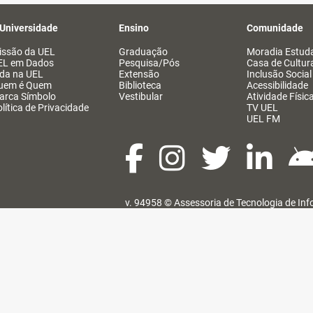
 Universidade
Ensino
Comunidade
issão da UEL
Graduação
Moradia Estuda
EL em Dados
Pesquisa/Pós
Casa de Cultur
ida na UEL
Extensão
Inclusão Social
uem é Quem
Biblioteca
Acessibilidade
arca Símbolo
Vestibular
Atividade Físic
lítica de Privacidade
TV UEL
UEL FM
v. 94958 ©
Assessoria de Tecnologia de In