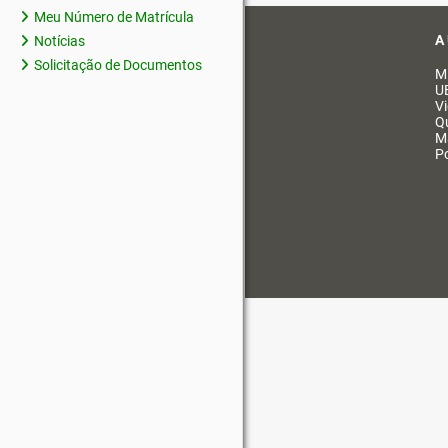
Meu Número de Matrícula
A
Notícias
Solicitação de Documentos
M
U
V
Q
M
Po