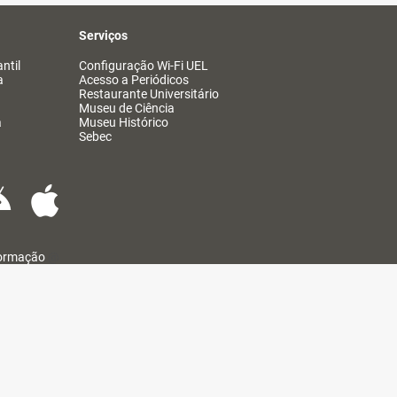
Serviços
ntil
Configuração Wi-Fi UEL
a
Acesso a Periódicos
Restaurante Universitário
Museu de Ciência
a
Museu Histórico
Sebec
formação
@