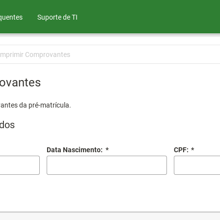
quentes
Suporte de TI
Imprimir Comprovantes
ovantes
antes da pré-matrícula.
dos
Data Nascimento:
*
CPF:
*