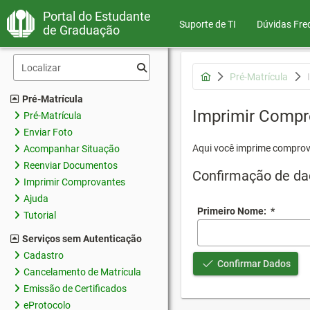
Portal do Estudante
Suporte de TI
Dúvidas Fre
de Graduação
Pré-Matrícula
Pré-Matrícula
Imprimir Compr
Pré-Matrícula
Enviar Foto
Aqui você imprime comprov
Acompanhar Situação
Reenviar Documentos
Confirmação de da
Imprimir Comprovantes
Ajuda
Primeiro Nome:
*
Tutorial
Serviços sem Autenticação
Cadastro
Confirmar Dados
Cancelamento de Matrícula
Emissão de Certificados
eProtocolo