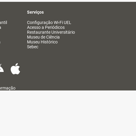
Serviços
ntil
Configuração Wi-Fi UEL
a
Acesso a Periódicos
Restaurante Universitário
Museu de Ciência
a
Museu Histórico
Sebec
formação
@