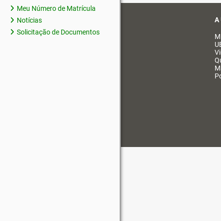
Meu Número de Matrícula
A
Notícias
Solicitação de Documentos
M
U
V
Q
M
Po