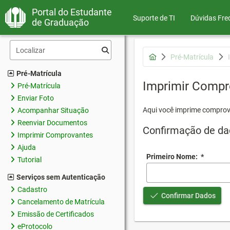
Portal do Estudante
Suporte de TI
Dúvidas Fre
de Graduação
Pré-Matrícula
Pré-Matrícula
Imprimir Compr
Pré-Matrícula
Enviar Foto
Aqui você imprime comprov
Acompanhar Situação
Reenviar Documentos
Confirmação de da
Imprimir Comprovantes
Ajuda
Primeiro Nome:
*
Tutorial
Serviços sem Autenticação
Cadastro
Confirmar Dados
Cancelamento de Matrícula
Emissão de Certificados
eProtocolo