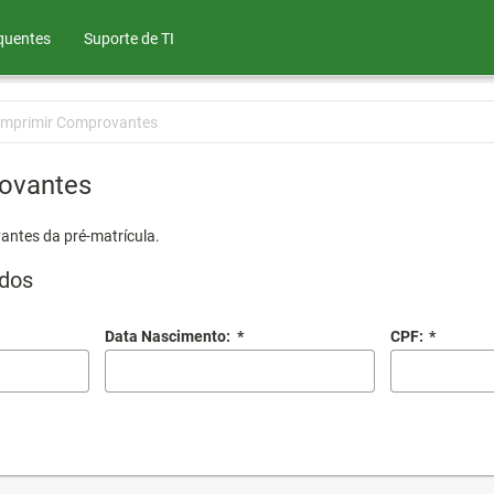
quentes
Suporte de TI
Imprimir Comprovantes
ovantes
antes da pré-matrícula.
dos
Data Nascimento:
*
CPF:
*