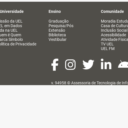
 Universidade
Ensino
Comunidade
issão da UEL
Graduação
Moradia Estuda
EL em Dados
Pesquisa/Pós
Casa de Cultur
ida na UEL
Extensão
Inclusão Social
uem é Quem
Biblioteca
Acessibilidade
arca Símbolo
Vestibular
Atividade Físic
lítica de Privacidade
TV UEL
UEL FM
v. 94958 ©
Assessoria de Tecnologia de In