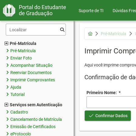
Portal do Estudante
Suporte de TI
Dúvidas Fre
de Graduação
Pré-Matrícula
Pré-Matrícula
Imprimir Compr
Pré-Matrícula
Enviar Foto
Aqui você imprime comprov
Acompanhar Situação
Reenviar Documentos
Confirmação de da
Imprimir Comprovantes
Ajuda
Primeiro Nome:
*
Tutorial
Serviços sem Autenticação
Cadastro
Confirmar Dados
Cancelamento de Matrícula
Emissão de Certificados
eProtocolo