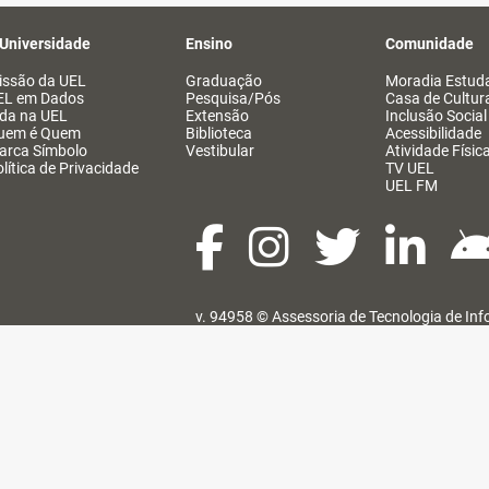
 Universidade
Ensino
Comunidade
issão da UEL
Graduação
Moradia Estuda
EL em Dados
Pesquisa/Pós
Casa de Cultur
ida na UEL
Extensão
Inclusão Social
uem é Quem
Biblioteca
Acessibilidade
arca Símbolo
Vestibular
Atividade Físic
lítica de Privacidade
TV UEL
UEL FM
v. 94958 ©
Assessoria de Tecnologia de In