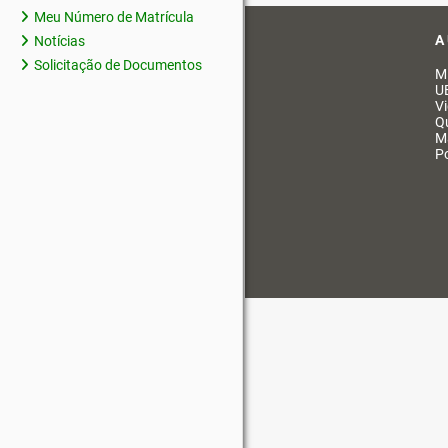
Meu Número de Matrícula
A
Notícias
Solicitação de Documentos
M
U
V
Q
M
Po