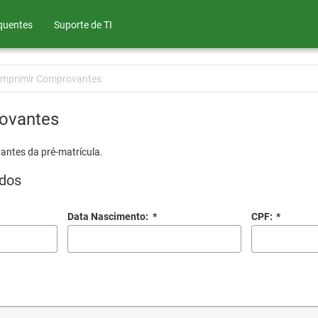
quentes
Suporte de TI
Imprimir Comprovantes
ovantes
antes da pré-matrícula.
dos
Data Nascimento:
*
CPF:
*