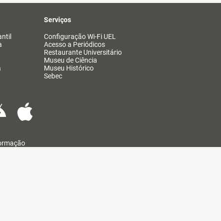
Serviços
ntil
Configuração Wi-Fi UEL
a
Acesso a Periódicos
Restaurante Universitário
Museu de Ciência
a
Museu Histórico
Sebec
formação
@