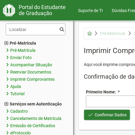
Portal do Estudante
Suporte de TI
Dúvidas Fre
de Graduação
Pré-Matrícula
Pré-Matrícula
Imprimir Compr
Pré-Matrícula
Enviar Foto
Aqui você imprime comprov
Acompanhar Situação
Reenviar Documentos
Confirmação de da
Imprimir Comprovantes
Ajuda
Primeiro Nome:
*
Tutorial
Serviços sem Autenticação
Cadastro
Confirmar Dados
Cancelamento de Matrícula
Emissão de Certificados
eProtocolo