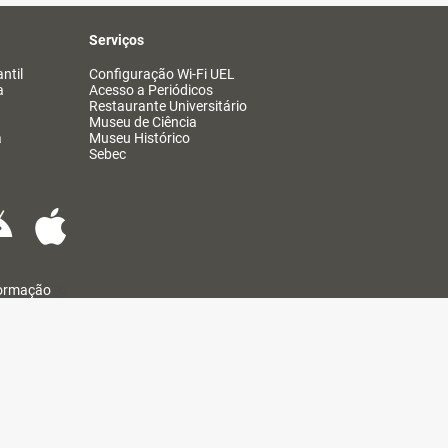
Serviços
ntil
Configuração Wi-Fi UEL
a
Acesso a Periódicos
Restaurante Universitário
Museu de Ciência
a
Museu Histórico
Sebec
formação
@