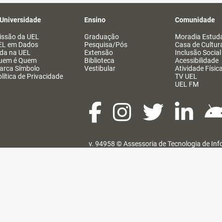
 Universidade
Ensino
Comunidade
issão da UEL
Graduação
Moradia Estuda
EL em Dados
Pesquisa/Pós
Casa de Cultur
ida na UEL
Extensão
Inclusão Social
uem é Quem
Biblioteca
Acessibilidade
arca Símbolo
Vestibular
Atividade Físic
lítica de Privacidade
TV UEL
UEL FM
v. 94958 ©
Assessoria de Tecnologia de In