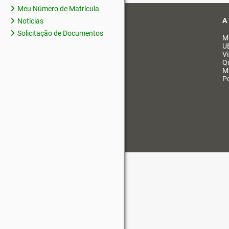
Meu Número de Matrícula
A
Notícias
Solicitação de Documentos
M
U
V
Q
M
Po