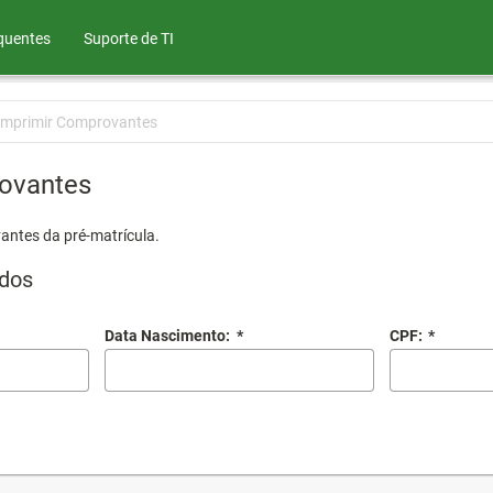
quentes
Suporte de TI
Imprimir Comprovantes
ovantes
antes da pré-matrícula.
dos
Data Nascimento:
*
CPF:
*