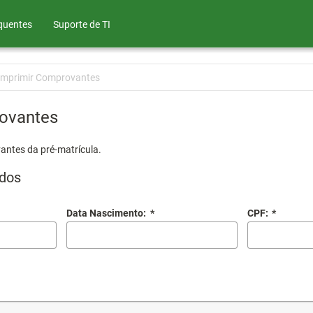
quentes
Suporte de TI
Imprimir Comprovantes
ovantes
antes da pré-matrícula.
dos
Data Nascimento:
*
CPF:
*