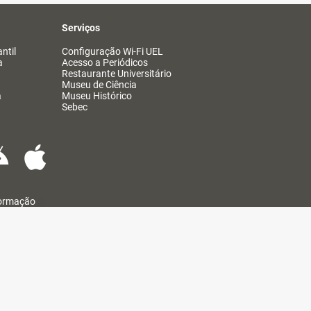
Serviços
ntil
Configuração Wi-Fi UEL
a
Acesso a Periódicos
Restaurante Universitário
Museu de Ciência
a
Museu Histórico
Sebec
formação
@