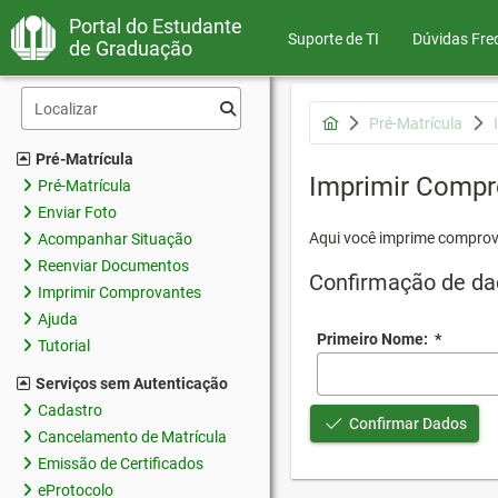
Portal do Estudante
Suporte de TI
Dúvidas Fre
de Graduação
Pré-Matrícula
Pré-Matrícula
Imprimir Compr
Pré-Matrícula
Enviar Foto
Aqui você imprime comprov
Acompanhar Situação
Reenviar Documentos
Confirmação de da
Imprimir Comprovantes
Ajuda
Primeiro Nome:
*
Tutorial
Serviços sem Autenticação
Cadastro
Confirmar Dados
Cancelamento de Matrícula
Emissão de Certificados
eProtocolo