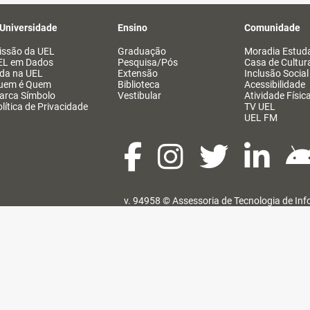
 Universidade
Ensino
Comunidade
issão da UEL
Graduação
Moradia Estuda
EL em Dados
Pesquisa/Pós
Casa de Cultur
ida na UEL
Extensão
Inclusão Social
uem é Quem
Biblioteca
Acessibilidade
arca Símbolo
Vestibular
Atividade Físic
lítica de Privacidade
TV UEL
UEL FM
v. 94958 ©
Assessoria de Tecnologia de In