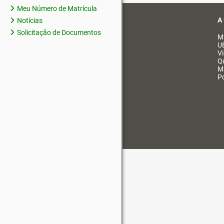
Meu Número de Matrícula
A
Notícias
Solicitação de Documentos
M
U
V
Q
M
Po