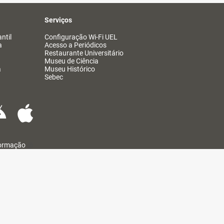
Serviços
ntil
Configuração Wi-Fi UEL
a
Acesso a Periódicos
Restaurante Universitário
Museu de Ciência
a
Museu Histórico
Sebec
formação
@