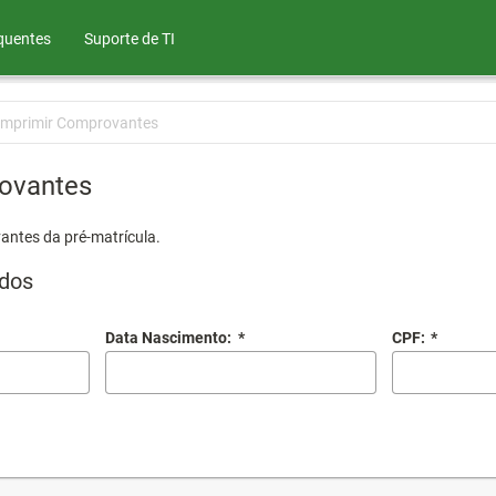
quentes
Suporte de TI
Imprimir Comprovantes
ovantes
antes da pré-matrícula.
dos
Data Nascimento:
*
CPF:
*