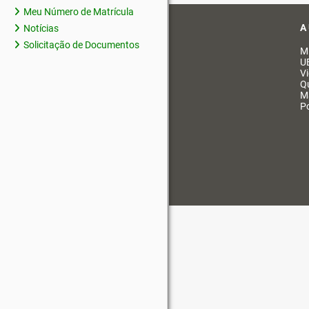
Meu Número de Matrícula
A
Notícias
Solicitação de Documentos
M
U
V
Q
M
Po