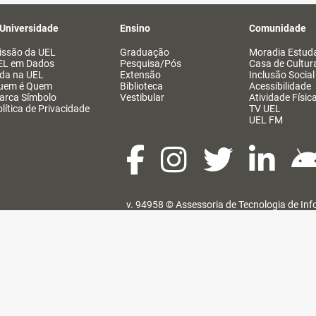
 Universidade
Ensino
Comunidade
issão da UEL
Graduação
Moradia Estuda
EL em Dados
Pesquisa/Pós
Casa de Cultur
ida na UEL
Extensão
Inclusão Social
uem é Quem
Biblioteca
Acessibilidade
arca Símbolo
Vestibular
Atividade Físic
lítica de Privacidade
TV UEL
UEL FM
v. 94958 ©
Assessoria de Tecnologia de In