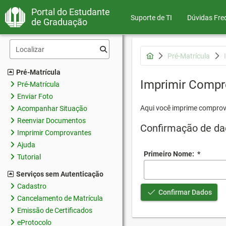
Portal do Estudante
Suporte de TI
Dúvidas Fre
de Graduação
Pré-Matrícula
Pré-Matrícula
Imprimir Compr
Pré-Matrícula
Enviar Foto
Aqui você imprime comprov
Acompanhar Situação
Reenviar Documentos
Confirmação de da
Imprimir Comprovantes
Ajuda
Primeiro Nome:
*
Tutorial
Serviços sem Autenticação
Cadastro
Confirmar Dados
Cancelamento de Matrícula
Emissão de Certificados
eProtocolo