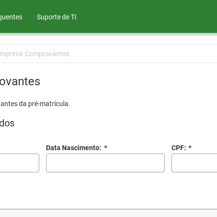
quentes
Suporte de TI
Imprimir Comprovantes
ovantes
antes da pré-matrícula.
dos
Data Nascimento:
*
CPF:
*