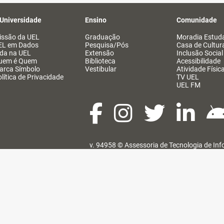
 Universidade
Ensino
Comunidade
issão da UEL
Graduação
Moradia Estuda
EL em Dados
Pesquisa/Pós
Casa de Cultur
ida na UEL
Extensão
Inclusão Social
uem é Quem
Biblioteca
Acessibilidade
arca Símbolo
Vestibular
Atividade Físic
lítica de Privacidade
TV UEL
UEL FM
v. 94958 ©
Assessoria de Tecnologia de In