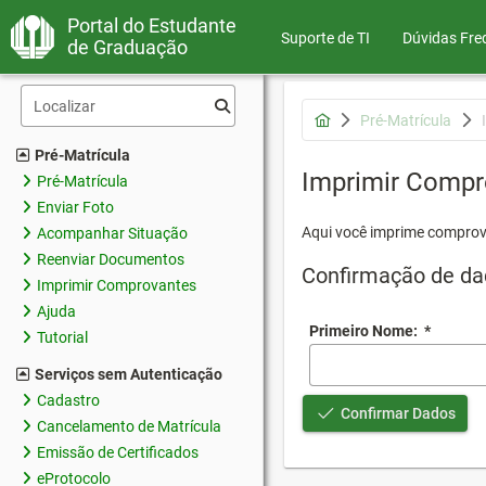
Portal do Estudante
Suporte de TI
Dúvidas Fre
de Graduação
Pré-Matrícula
Pré-Matrícula
Imprimir Compr
Pré-Matrícula
Enviar Foto
Aqui você imprime comprov
Acompanhar Situação
Reenviar Documentos
Confirmação de da
Imprimir Comprovantes
Ajuda
Primeiro Nome:
*
Tutorial
Serviços sem Autenticação
Cadastro
Confirmar Dados
Cancelamento de Matrícula
Emissão de Certificados
eProtocolo