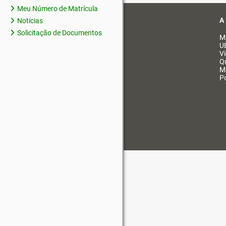
Meu Número de Matrícula
A
Notícias
Solicitação de Documentos
M
U
V
Q
M
Po