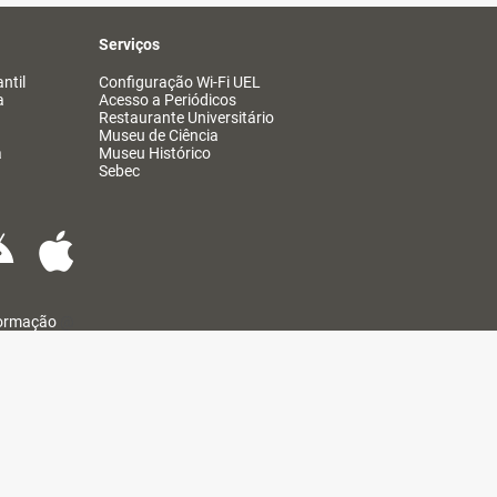
Serviços
ntil
Configuração Wi-Fi UEL
a
Acesso a Periódicos
Restaurante Universitário
Museu de Ciência
a
Museu Histórico
Sebec
formação
@