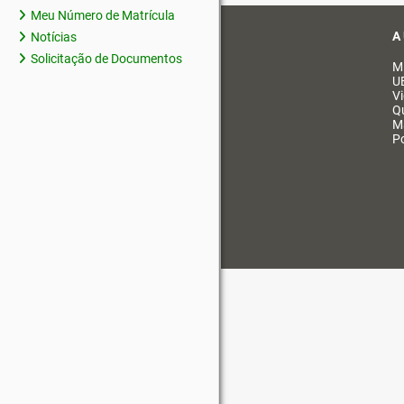
Meu Número de Matrícula
A
Notícias
Solicitação de Documentos
M
U
V
Q
M
Po