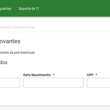
quentes
Suporte de TI
Imprimir Comprovantes
ovantes
antes da pré-matrícula.
dos
Data Nascimento:
*
CPF:
*