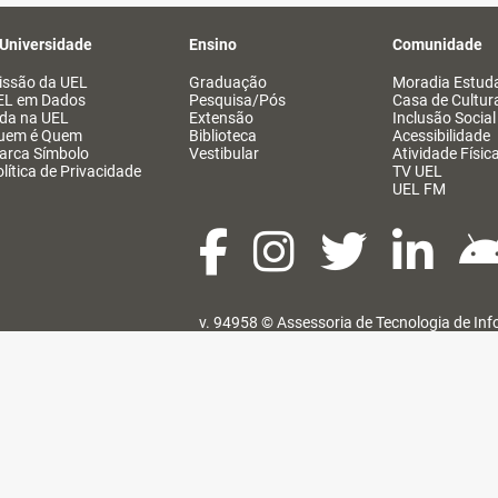
 Universidade
Ensino
Comunidade
issão da UEL
Graduação
Moradia Estuda
EL em Dados
Pesquisa/Pós
Casa de Cultur
ida na UEL
Extensão
Inclusão Social
uem é Quem
Biblioteca
Acessibilidade
arca Símbolo
Vestibular
Atividade Físic
lítica de Privacidade
TV UEL
UEL FM
v. 94958 ©
Assessoria de Tecnologia de In