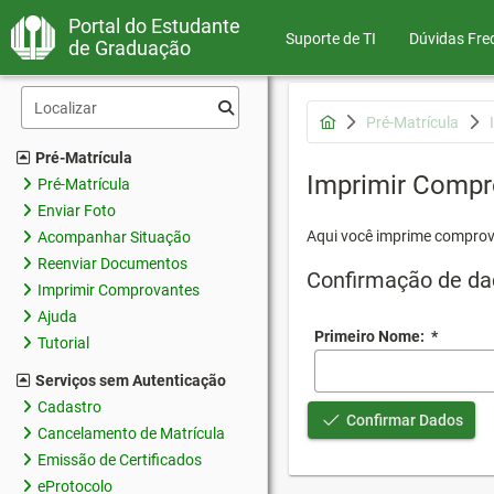
Portal do Estudante
Suporte de TI
Dúvidas Fre
de Graduação
Pré-Matrícula
Pré-Matrícula
Imprimir Compr
Pré-Matrícula
Enviar Foto
Aqui você imprime comprov
Acompanhar Situação
Reenviar Documentos
Confirmação de da
Imprimir Comprovantes
Ajuda
Primeiro Nome:
*
Tutorial
Serviços sem Autenticação
Cadastro
Confirmar Dados
Cancelamento de Matrícula
Emissão de Certificados
eProtocolo