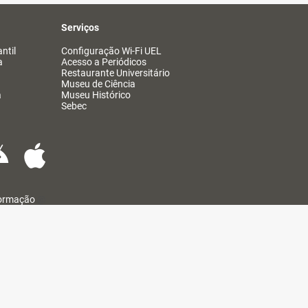
Serviços
ntil
Configuração Wi-Fi UEL
a
Acesso a Periódicos
Restaurante Universitário
Museu de Ciência
a
Museu Histórico
Sebec
formação
@