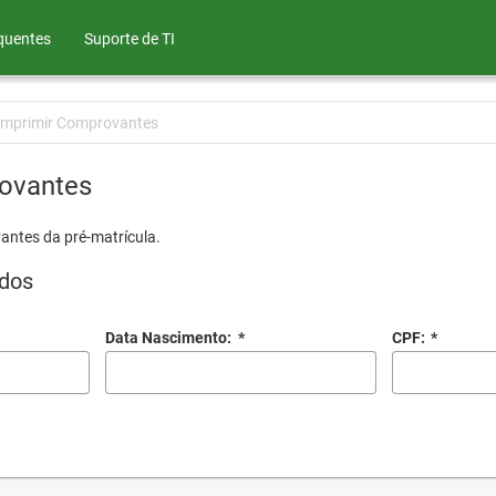
quentes
Suporte de TI
Imprimir Comprovantes
ovantes
antes da pré-matrícula.
dos
Data Nascimento:
*
CPF:
*