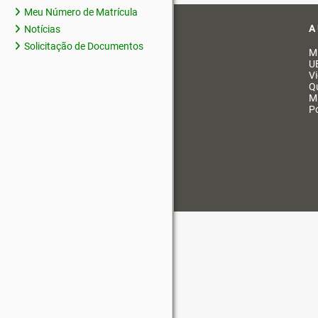
Meu Número de Matrícula
A
Notícias
Solicitação de Documentos
M
U
V
Q
M
Po