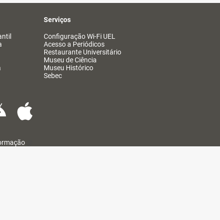
Serviços
ntil
Configuração Wi-Fi UEL
a
Acesso a Periódicos
Restaurante Universitário
Museu de Ciência
a
Museu Histórico
Sebec
formação
@