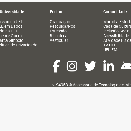
 Universidade
Ensino
Comunidade
issão da UEL
Graduação
Moradia Estuda
EL em Dados
Pesquisa/Pós
Casa de Cultur
ida na UEL
Extensão
Inclusão Social
uem é Quem
Biblioteca
Acessibilidade
arca Símbolo
Vestibular
Atividade Físic
lítica de Privacidade
TV UEL
UEL FM
v. 94958 ©
Assessoria de Tecnologia de In