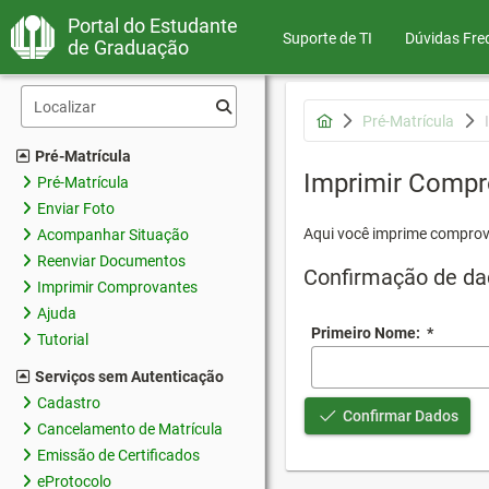
Portal do Estudante
Suporte de TI
Dúvidas Fre
de Graduação
Pré-Matrícula
Pré-Matrícula
Imprimir Compr
Pré-Matrícula
Enviar Foto
Aqui você imprime comprov
Acompanhar Situação
Reenviar Documentos
Confirmação de da
Imprimir Comprovantes
Ajuda
Primeiro Nome:
*
Tutorial
Serviços sem Autenticação
Cadastro
Confirmar Dados
Cancelamento de Matrícula
Emissão de Certificados
eProtocolo