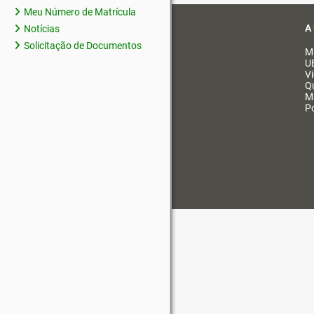
Meu Número de Matrícula
A
Notícias
Solicitação de Documentos
M
U
V
Q
M
Po