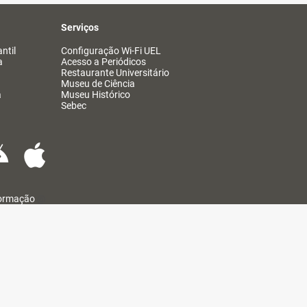
Serviços
ntil
Configuração Wi-Fi UEL
a
Acesso a Periódicos
Restaurante Universitário
Museu de Ciência
a
Museu Histórico
Sebec
formação
@