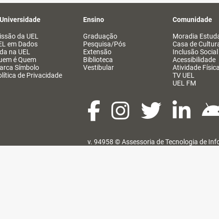
 Universidade
Ensino
Comunidade
issão da UEL
Graduação
Moradia Estuda
EL em Dados
Pesquisa/Pós
Casa de Cultur
ida na UEL
Extensão
Inclusão Social
uem é Quem
Biblioteca
Acessibilidade
arca Símbolo
Vestibular
Atividade Físic
lítica de Privacidade
TV UEL
UEL FM
v. 94958 ©
Assessoria de Tecnologia de In