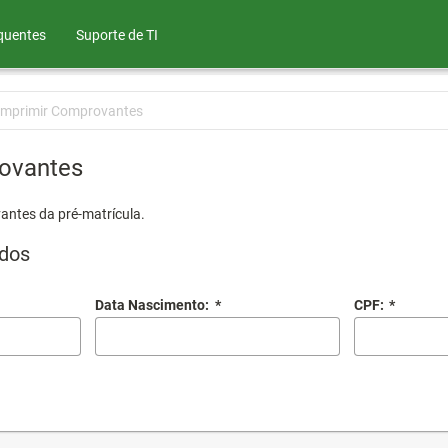
quentes
Suporte de TI
Imprimir Comprovantes
ovantes
antes da pré-matrícula.
dos
Data Nascimento:
*
CPF:
*