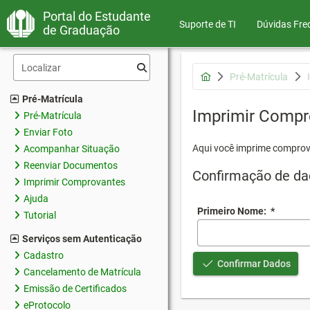
Portal do Estudante
Suporte de TI
Dúvidas Fre
de Graduação
Pré-Matrícula
Pré-Matrícula
Imprimir Compr
Pré-Matrícula
Enviar Foto
Aqui você imprime comprov
Acompanhar Situação
Reenviar Documentos
Confirmação de da
Imprimir Comprovantes
Ajuda
Primeiro Nome:
*
Tutorial
Serviços sem Autenticação
Cadastro
Confirmar Dados
Cancelamento de Matrícula
Emissão de Certificados
eProtocolo