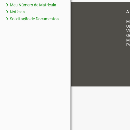
Meu Número de Matrícula
A
Notícias
Solicitação de Documentos
M
U
V
Q
M
Po