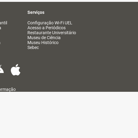
Serviços
ntil
Configuração Wi-Fi UEL
a
Acesso a Periódicos
Restaurante Universitário
Museu de Ciência
a
Museu Histórico
Sebec
formação
@