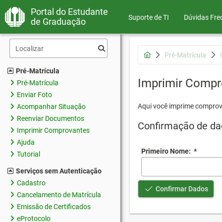
Portal do Estudante
Suporte de TI
Dúvidas Fre
de Graduação
Pré-Matrícula
Pré-Matrícula
Imprimir Compr
Pré-Matrícula
Enviar Foto
Aqui você imprime comprov
Acompanhar Situação
Reenviar Documentos
Confirmação de da
Imprimir Comprovantes
Ajuda
Primeiro Nome:
*
Tutorial
Serviços sem Autenticação
Cadastro
Confirmar Dados
Cancelamento de Matrícula
Emissão de Certificados
eProtocolo