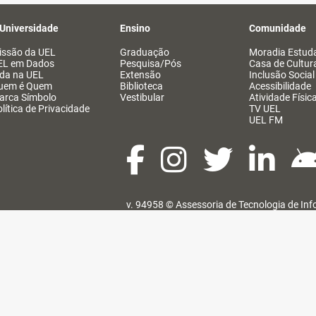
 Universidade
Ensino
Comunidade
issão da UEL
Graduação
Moradia Estuda
EL em Dados
Pesquisa/Pós
Casa de Cultur
ida na UEL
Extensão
Inclusão Social
uem é Quem
Biblioteca
Acessibilidade
arca Símbolo
Vestibular
Atividade Físic
lítica de Privacidade
TV UEL
UEL FM
v. 94958 ©
Assessoria de Tecnologia de In