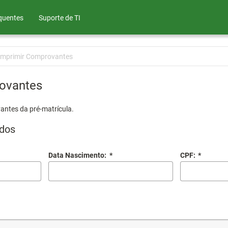
quentes
Suporte de TI
Imprimir Comprovantes
ovantes
antes da pré-matrícula.
dos
Data Nascimento:
*
CPF:
*