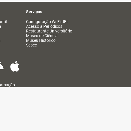
Serviços
ntil
Configuração Wi-Fi UEL
a
Acesso a Periódicos
Restaurante Universitário
Museu de Ciência
a
Museu Histórico
Sebec
formação
@