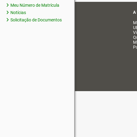
Meu Número de Matrícula
A
Notícias
Solicitação de Documentos
M
U
V
Q
M
Po