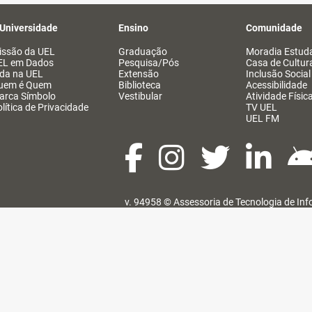
 Universidade
Ensino
Comunidade
issão da UEL
Graduação
Moradia Estuda
EL em Dados
Pesquisa/Pós
Casa de Cultur
ida na UEL
Extensão
Inclusão Social
uem é Quem
Biblioteca
Acessibilidade
arca Símbolo
Vestibular
Atividade Físic
lítica de Privacidade
TV UEL
UEL FM
v. 94958 ©
Assessoria de Tecnologia de In