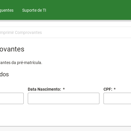
quentes
Suporte de TI
Imprimir Comprovantes
ovantes
antes da pré-matrícula.
dos
Data Nascimento:
*
CPF:
*