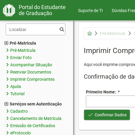
Portal do Estudante
Suporte de TI
Dúvidas Fre
de Graduação
Pré-Matrícula
Pré-Matrícula
Imprimir Compr
Pré-Matrícula
Enviar Foto
Aqui você imprime comprov
Acompanhar Situação
Reenviar Documentos
Confirmação de da
Imprimir Comprovantes
Ajuda
Primeiro Nome:
*
Tutorial
Serviços sem Autenticação
Cadastro
Confirmar Dados
Cancelamento de Matrícula
Emissão de Certificados
eProtocolo