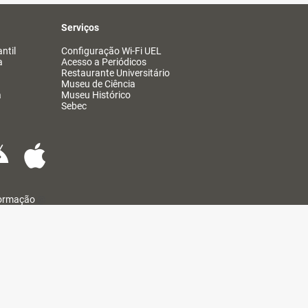
Serviços
ntil
Configuração Wi-Fi UEL
a
Acesso a Periódicos
Restaurante Universitário
Museu de Ciência
a
Museu Histórico
Sebec
formação
@