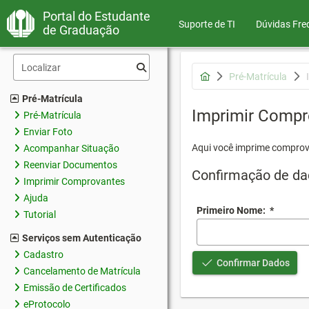
Portal do Estudante
Suporte de TI
Dúvidas Fre
de Graduação
Pré-Matrícula
Pré-Matrícula
Imprimir Compr
Pré-Matrícula
Enviar Foto
Aqui você imprime comprov
Acompanhar Situação
Reenviar Documentos
Confirmação de da
Imprimir Comprovantes
Ajuda
Primeiro Nome:
*
Tutorial
Serviços sem Autenticação
Cadastro
Confirmar Dados
Cancelamento de Matrícula
Emissão de Certificados
eProtocolo