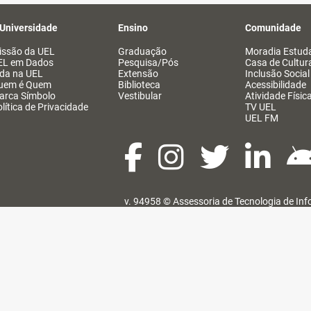
 Universidade
Ensino
Comunidade
issão da UEL
Graduação
Moradia Estuda
EL em Dados
Pesquisa/Pós
Casa de Cultur
ida na UEL
Extensão
Inclusão Social
uem é Quem
Biblioteca
Acessibilidade
arca Símbolo
Vestibular
Atividade Físic
lítica de Privacidade
TV UEL
UEL FM
v. 94958 ©
Assessoria de Tecnologia de In