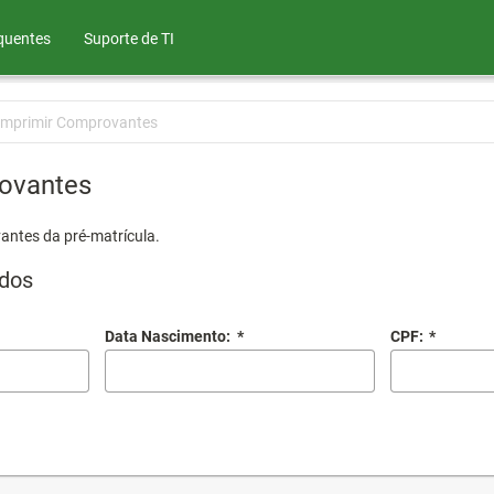
quentes
Suporte de TI
Imprimir Comprovantes
ovantes
antes da pré-matrícula.
dos
Data Nascimento:
*
CPF:
*