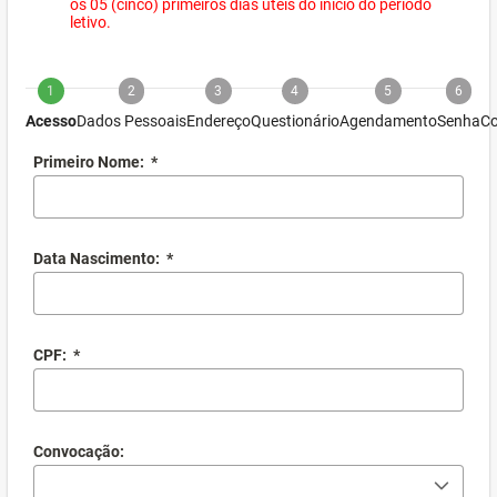
os 05 (cinco) primeiros dias úteis do início do período
letivo.
1
2
3
4
5
6
Acesso
Dados Pessoais
Endereço
Questionário
Agendamento
Senha
Co
Primeiro Nome:
*
Data Nascimento:
*
CPF:
*
Convocação: