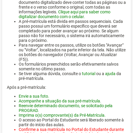
documento digitalizado deve conter todas as páginas ou a
frente e o verso conforme o original, com todas as
informações legíveis.
Clique aqui para saber como
digitalizar documento com o celular.
A pré-matrícula está divida em passos sequenciais. Cada
passo possui um formulário específico que deverá ser
completado para poder avançar ao próximo. Se algum
passo não for necessário, o sistema irá automaticamente
para o próximo.
Para navegar entre os passos, utilize os botões "Avançar"
ou "Voltar", localizados na parte inferior da tela. Não utilize
os botões do navegador (Voltar, Avançar ou Atualizar
(F5)).
Os formulários preenchidos serão efetivamente salvos
somente no último passo.
Se tiver alguma dúvida, consulte o
tutorial
ou a
ajuda
da
pré-matrícula.
Após a pré-matrícula:
Envie a sua foto.
Acompanhe a situação da sua pré-matrícula.
Reenvie determinado documento, se solicitado pela
PROGRAD.
Imprima o(s) comprovante(s) da Pré-Matrícula.
O acesso ao Portal do Estudante será liberado somente à
partir do início das aulas.
Confirme a sua matrícula no Portal do Estudante durante