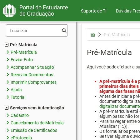
Portal do Estudante
Suporte de TI
Dúvidas Fre
de Graduação
Pré-Matrícula
Pré-Matrícula
Pré-Matrícula
Pré-Matrícula
Enviar Foto
Aqui você pode efetuar a s
Acompanhar Situação
Reenviar Documentos
A pré-matrícula é a 
Imprimir Comprovantes
primeiros dias úteis
Ajuda
alguma das fases nã
Antes de iniciar a 
Tutorial
documento digitaliza
digitalizar document
Serviços sem Autenticação
A pré-matrícula está
Cadastro
algum passo não for 
Para navegar entre os
Cancelamento de Matrícula
Atualizar (F5)).
Emissão de Certificados
Os formulários preen
Se tiver alguma dúvi
eProtocolo