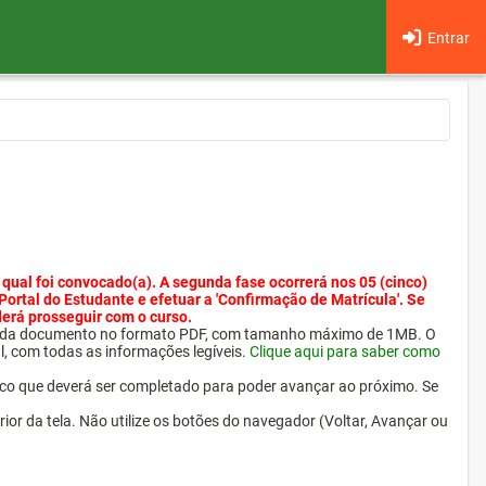
Entrar
 qual foi convocado(a). A segunda fase ocorrerá nos 05 (cinco)
 Portal do Estudante e efetuar a 'Confirmação de Matrícula'. Se
derá prosseguir com o curso.
ra cada documento no formato PDF, com tamanho máximo de 1MB. O
l, com todas as informações legíveis.
Clique aqui para saber como
ico que deverá ser completado para poder avançar ao próximo. Se
erior da tela. Não utilize os botões do navegador (Voltar, Avançar ou