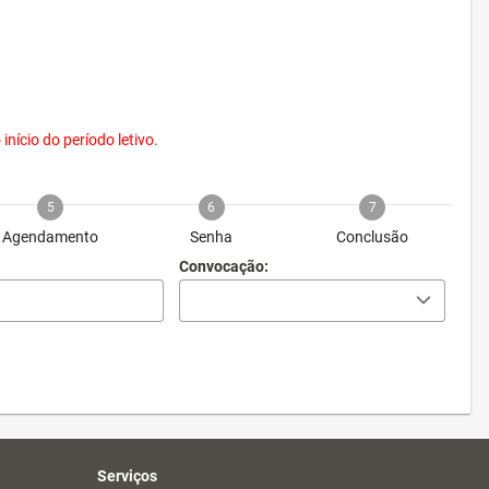
nício do período letivo.
5
6
7
Agendamento
Senha
Conclusão
Convocação:
Serviços