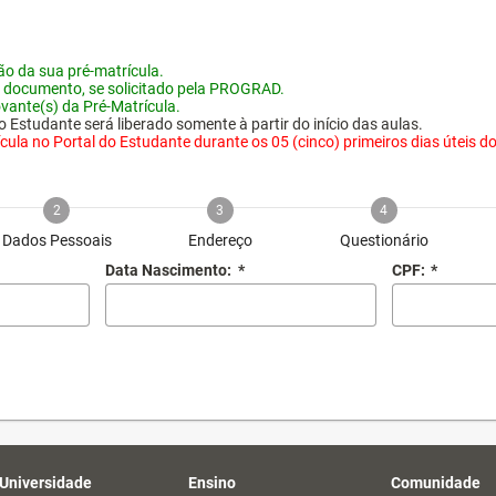
o da sua pré-matrícula.
 documento, se solicitado pela PROGRAD.
vante(s) da Pré-Matrícula.
 Estudante será liberado somente à partir do início das aulas.
ula no Portal do Estudante durante os 05 (cinco) primeiros dias úteis do i
2
3
4
Dados Pessoais
Endereço
Questionário
Data Nascimento:
*
CPF:
*
 Universidade
Ensino
Comunidade