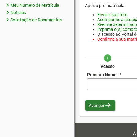
Meu Número de Matrícula
Após a pré-matrícula:
Notícias
Envie a sua foto.
Acompanhe a situaçã
Solicitação de Documentos
Reenvie determinado
Imprima o(s) compro
O acesso ao Portal do
Confirme a sua matríc
1
Acesso
Primeiro Nome:
*
Avançar
A