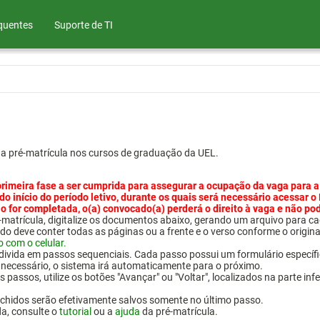
quentes
Suporte de TI
ua pré-matrícula nos cursos de graduação da UEL.
primeira fase a ser cumprida para assegurar a ocupação da vaga para a
 do início do período letivo, durante os quais será necessário acessar o
o for completada, o(a) convocado(a) perderá o direito à vaga e não po
pré-matrícula, digitalize os documentos abaixo, gerando um arquivo pa
do deve conter todas as páginas ou a frente e o verso conforme o origina
o com o celular.
 divida em passos sequenciais. Cada passo possui um formulário específ
necessário, o sistema irá automaticamente para o próximo.
 passos, utilize os botões "Avançar" ou "Voltar", localizados na parte inf
chidos serão efetivamente salvos somente no último passo.
da, consulte o
tutorial
ou a
ajuda
da pré-matrícula.