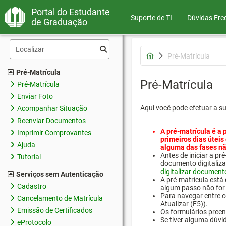
Portal do Estudante
Suporte de TI
Dúvidas Fre
de Graduação
Pré-Matrícula
Pré-Matrícula
Pré-Matrícula
Pré-Matrícula
Enviar Foto
Aqui você pode efetuar a s
Acompanhar Situação
Reenviar Documentos
A pré-matrícula é a 
Imprimir Comprovantes
primeiros dias úteis
Ajuda
alguma das fases nã
Antes de iniciar a 
Tutorial
documento digitaliza
digitalizar document
Serviços sem Autenticação
A pré-matrícula está
Cadastro
algum passo não for 
Para navegar entre os
Cancelamento de Matrícula
Atualizar (F5)).
Emissão de Certificados
Os formulários preen
Se tiver alguma dúvi
eProtocolo