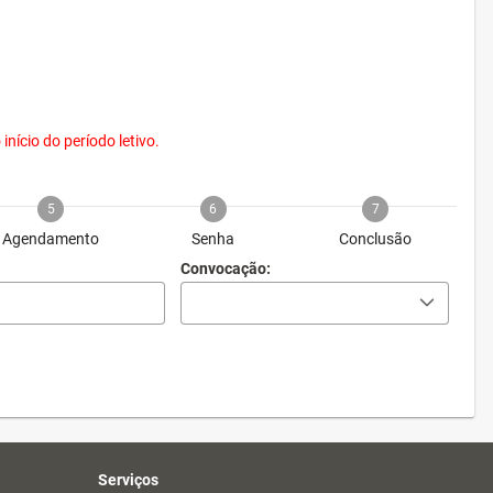
nício do período letivo.
5
6
7
Agendamento
Senha
Conclusão
Convocação:
Serviços