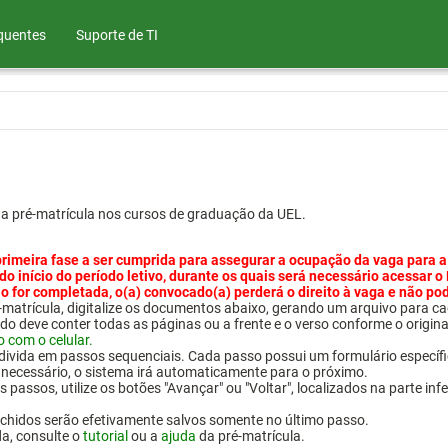
quentes
Suporte de TI
ua pré-matrícula nos cursos de graduação da UEL.
primeira fase a ser cumprida para assegurar a ocupação da vaga para a
 do início do período letivo, durante os quais será necessário acessar o
o for completada, o(a) convocado(a) perderá o direito à vaga e não po
pré-matrícula, digitalize os documentos abaixo, gerando um arquivo pa
do deve conter todas as páginas ou a frente e o verso conforme o origina
o com o celular.
 divida em passos sequenciais. Cada passo possui um formulário específ
necessário, o sistema irá automaticamente para o próximo.
 passos, utilize os botões "Avançar" ou "Voltar", localizados na parte inf
chidos serão efetivamente salvos somente no último passo.
da, consulte o
tutorial
ou a
ajuda
da pré-matrícula.