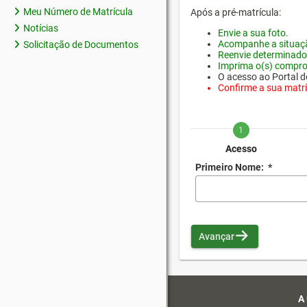
Meu Número de Matrícula
Após a pré-matrícula:
Notícias
Envie a sua foto.
Acompanhe a situaçã
Solicitação de Documentos
Reenvie determinado
Imprima o(s) compro
O acesso ao Portal do
Confirme a sua matríc
1
Acesso
Primeiro Nome:
*
Avançar
A