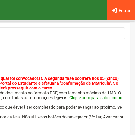
Entrar
 qual foi convocado(a). A segunda fase ocorrerá nos 05 (cinco)
 Portal do Estudante e efetuar a 'Confirmação de Matrícula'. Se
derá prosseguir com o curso.
ra cada documento no formato PDF, com tamanho máximo de 1MB. O
l, com todas as informações legíveis.
Clique aqui para saber como
ico que deverá ser completado para poder avançar ao próximo. Se
erior da tela. Não utilize os botões do navegador (Voltar, Avançar ou