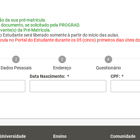
o da sua pré-matrícula.
 documento, se solicitado pela PROGRAD.
vante(s) da Pré-Matrícula.
 Estudante será liberado somente à partir do início das aulas.
ula no Portal do Estudante durante os 05 (cinco) primeiros dias úteis do i
2
3
4
Dados Pessoais
Endereço
Questionário
Data Nascimento:
*
CPF:
*
 Universidade
Ensino
Comunidade