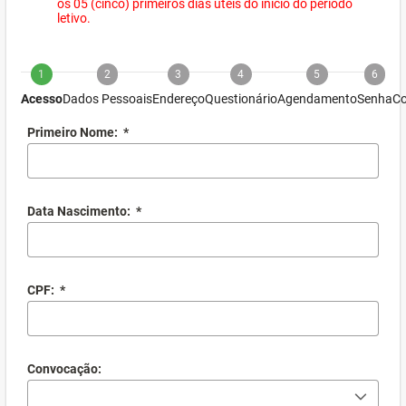
os 05 (cinco) primeiros dias úteis do início do período
letivo.
1
2
3
4
5
6
Acesso
Dados Pessoais
Endereço
Questionário
Agendamento
Senha
Co
Primeiro Nome:
*
Data Nascimento:
*
CPF:
*
Convocação: