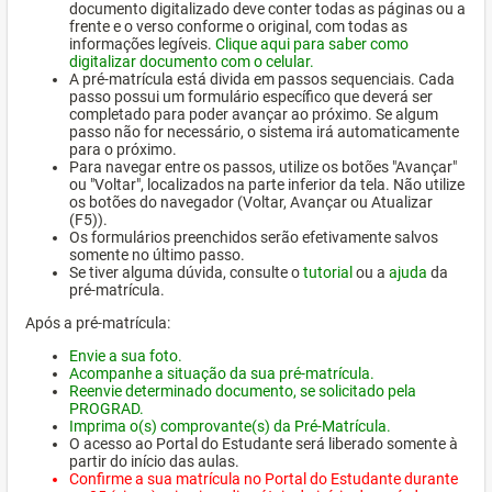
documento digitalizado deve conter todas as páginas ou a
frente e o verso conforme o original, com todas as
informações legíveis.
Clique aqui para saber como
digitalizar documento com o celular.
A pré-matrícula está divida em passos sequenciais. Cada
passo possui um formulário específico que deverá ser
completado para poder avançar ao próximo. Se algum
passo não for necessário, o sistema irá automaticamente
para o próximo.
Para navegar entre os passos, utilize os botões "Avançar"
ou "Voltar", localizados na parte inferior da tela. Não utilize
os botões do navegador (Voltar, Avançar ou Atualizar
(F5)).
Os formulários preenchidos serão efetivamente salvos
somente no último passo.
Se tiver alguma dúvida, consulte o
tutorial
ou a
ajuda
da
pré-matrícula.
Após a pré-matrícula:
Envie a sua foto.
Acompanhe a situação da sua pré-matrícula.
Reenvie determinado documento, se solicitado pela
PROGRAD.
Imprima o(s) comprovante(s) da Pré-Matrícula.
O acesso ao Portal do Estudante será liberado somente à
partir do início das aulas.
Confirme a sua matrícula no Portal do Estudante durante