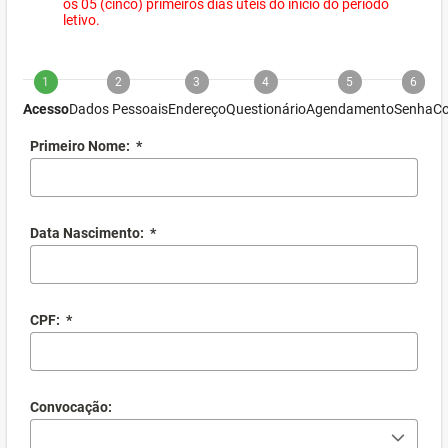
os 05 (cinco) primeiros dias úteis do início do período
letivo.
1
2
3
4
5
6
Acesso
Dados Pessoais
Endereço
Questionário
Agendamento
Senha
Co
Primeiro Nome:
*
Data Nascimento:
*
CPF:
*
Convocação: