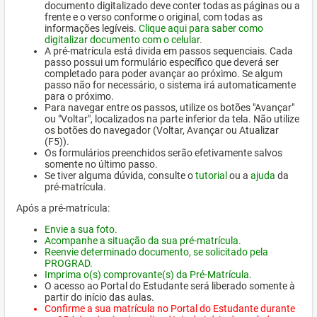
documento digitalizado deve conter todas as páginas ou a
frente e o verso conforme o original, com todas as
informações legíveis.
Clique aqui para saber como
digitalizar documento com o celular.
A pré-matrícula está divida em passos sequenciais. Cada
passo possui um formulário específico que deverá ser
completado para poder avançar ao próximo. Se algum
passo não for necessário, o sistema irá automaticamente
para o próximo.
Para navegar entre os passos, utilize os botões "Avançar"
ou "Voltar", localizados na parte inferior da tela. Não utilize
os botões do navegador (Voltar, Avançar ou Atualizar
(F5)).
Os formulários preenchidos serão efetivamente salvos
somente no último passo.
Se tiver alguma dúvida, consulte o
tutorial
ou a
ajuda
da
pré-matrícula.
Após a pré-matrícula:
Envie a sua foto.
Acompanhe a situação da sua pré-matrícula.
Reenvie determinado documento, se solicitado pela
PROGRAD.
Imprima o(s) comprovante(s) da Pré-Matrícula.
O acesso ao Portal do Estudante será liberado somente à
partir do início das aulas.
Confirme a sua matrícula no Portal do Estudante durante