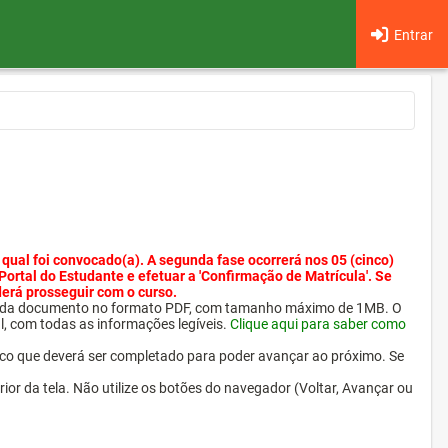
Entrar
 qual foi convocado(a). A segunda fase ocorrerá nos 05 (cinco)
 Portal do Estudante e efetuar a 'Confirmação de Matrícula'. Se
derá prosseguir com o curso.
ra cada documento no formato PDF, com tamanho máximo de 1MB. O
l, com todas as informações legíveis.
Clique aqui para saber como
ico que deverá ser completado para poder avançar ao próximo. Se
erior da tela. Não utilize os botões do navegador (Voltar, Avançar ou