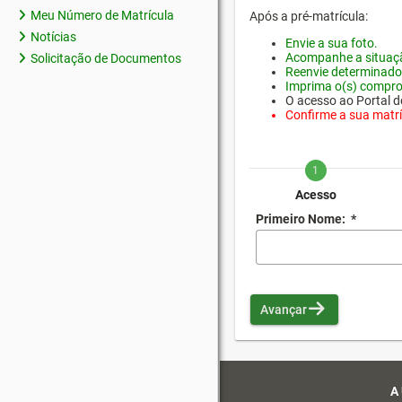
Meu Número de Matrícula
Após a pré-matrícula:
Notícias
Envie a sua foto.
Acompanhe a situaçã
Solicitação de Documentos
Reenvie determinado
Imprima o(s) compro
O acesso ao Portal do
Confirme a sua matríc
1
Acesso
Primeiro Nome:
*
Avançar
A