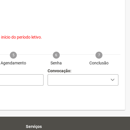
nício do período letivo.
5
6
7
Agendamento
Senha
Conclusão
Convocação:
Serviços