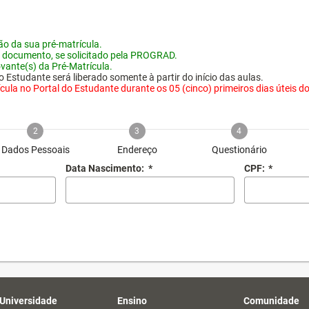
o da sua pré-matrícula.
 documento, se solicitado pela PROGRAD.
vante(s) da Pré-Matrícula.
 Estudante será liberado somente à partir do início das aulas.
ula no Portal do Estudante durante os 05 (cinco) primeiros dias úteis do i
2
3
4
Dados Pessoais
Endereço
Questionário
Data Nascimento:
*
CPF:
*
 Universidade
Ensino
Comunidade