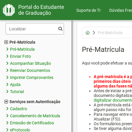
Portal do Estudante
Suporte de TI
Dúvidas Fre
de Graduação
Pré-Matrícula
Pré-Matrícula
Pré-Matrícula
Pré-Matrícula
Enviar Foto
Aqui você pode efetuar a s
Acompanhar Situação
Reenviar Documentos
A pré-matrícula é a 
Imprimir Comprovantes
primeiros dias úteis
Ajuda
alguma das fases nã
Antes de iniciar a 
Tutorial
documento digitaliza
digitalizar document
Serviços sem Autenticação
A pré-matrícula está
Cadastro
algum passo não for 
Para navegar entre os
Cancelamento de Matrícula
Atualizar (F5)).
Emissão de Certificados
Os formulários preen
Se tiver alguma dúvi
eProtocolo