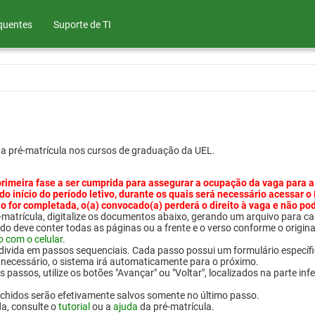
quentes
Suporte de TI
ua pré-matrícula nos cursos de graduação da UEL.
primeira fase a ser cumprida para assegurar a ocupação da vaga para a
 do início do período letivo, durante os quais será necessário acessar o
o for completada, o(a) convocado(a) perderá o direito à vaga e não po
pré-matrícula, digitalize os documentos abaixo, gerando um arquivo pa
do deve conter todas as páginas ou a frente e o verso conforme o origina
o com o celular.
 divida em passos sequenciais. Cada passo possui um formulário específ
necessário, o sistema irá automaticamente para o próximo.
 passos, utilize os botões "Avançar" ou "Voltar", localizados na parte inf
chidos serão efetivamente salvos somente no último passo.
da, consulte o
tutorial
ou a
ajuda
da pré-matrícula.